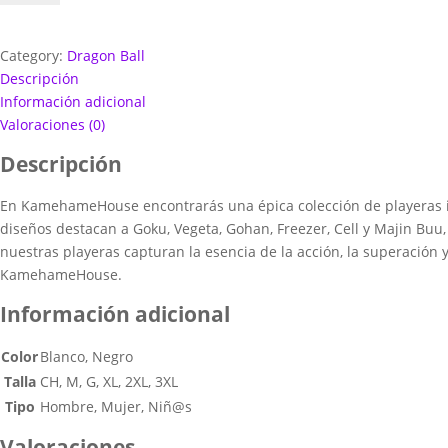
Super
Radis
cantidad
Category:
Dragon Ball
Descripción
Información adicional
Valoraciones (0)
Descripción
En KamehameHouse encontrarás una épica colección de playeras 
diseños destacan a Goku, Vegeta, Gohan, Freezer, Cell y Majin Buu
nuestras playeras capturan la esencia de la acción, la superación y
KamehameHouse.
Información adicional
Color
Blanco, Negro
Talla
CH, M, G, XL, 2XL, 3XL
Tipo
Hombre, Mujer, Niñ@s
Valoraciones