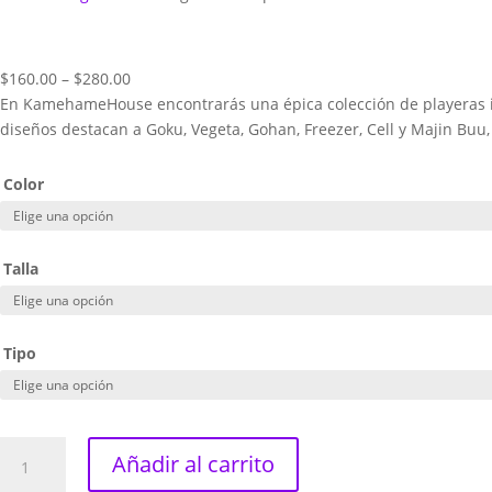
Price
$
160.00
–
$
280.00
range:
En KamehameHouse encontrarás una épica colección de playeras ins
$160.00
diseños destacan a Goku, Vegeta, Gohan, Freezer, Cell y Majin Buu, j
through
$280.00
Color
Talla
Tipo
Dragon
Añadir al carrito
Ball