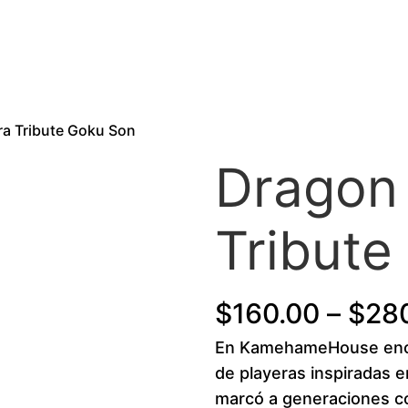
ira Tribute Goku Son
Dragon 
Tribute
$
160.00
–
$
28
En KamehameHouse enco
de playeras inspiradas e
marcó a generaciones co