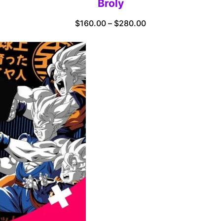
Broly
Price
$
160.00
–
$
280.00
range:
$160.00
through
$280.00