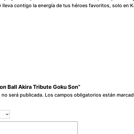
k
 lleva contigo la energía de tus héroes favoritos, solo 
i
r
a
T
r
i
b
u
t
e
gon Ball Akira Tribute Goku Son”
G
o no será publicada.
Los campos obligatorios están marca
o
k
u
S