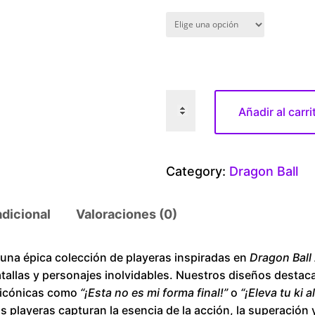
D
Añadir al carri
r
a
g
Category:
Dragon Ball
o
n
adicional
Valoraciones (0)
B
a
l
a épica colección de playeras inspiradas en
Dragon Ball
tallas y personajes inolvidables. Nuestros diseños destac
l
s icónicas como
“¡Esta no es mi forma final!”
o
“¡Eleva tu ki 
A
as playeras capturan la esencia de la acción, la superación 