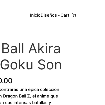
Inicio
Diseños
Cart
Ball Akira
 Goku Son
P
0.00
ntrarás una épica colección
r
n Dragon Ball Z, el anime que
i
n sus intensas batallas y