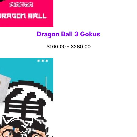
Dragon Ball 3 Gokus
Price
$
160.00
–
$
280.00
range:
$160.00
through
$280.00