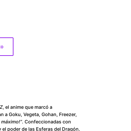
1
6
0
to
.
0
0
t
h
 Z
, el anime que marcó a
an a Goku, Vegeta, Gohan, Freezer,
r
al máximo!”
. Confeccionadas con
y el poder de las Esferas del Dragón.