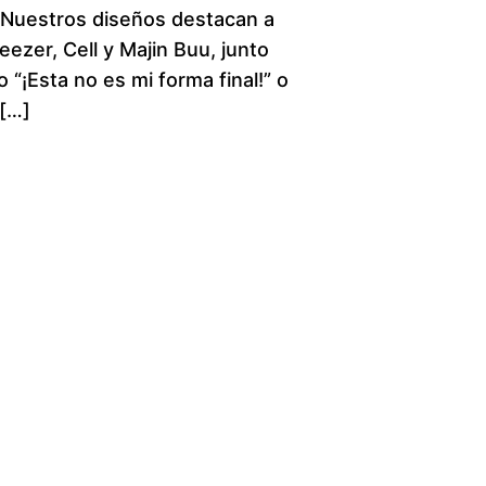
. Nuestros diseños destacan a
c
ezer, Cell y Majin Buu, junto
 “¡Esta no es mi forma final!” o
e
 […]
r
a
n
g
e
:
$