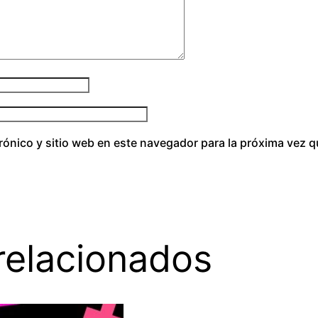
o
n
c
a
n
t
i
d
rónico y sitio web en este navegador para la próxima vez 
a
d
relacionados