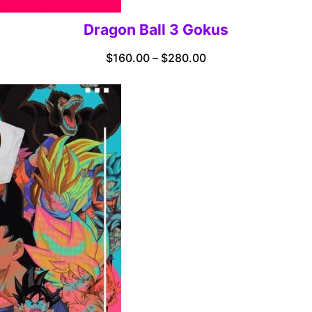
Dragon Ball 3 Gokus
Price
$
160.00
–
$
280.00
range:
$160.00
through
$280.00