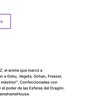
6
0
to
.
0
0
t
h
 Z
, el anime que marcó a
an a Goku, Vegeta, Gohan, Freezer,
r
al máximo!”
. Confeccionadas con
y el poder de las Esferas del Dragón.
o
en KamehameHouse.
u