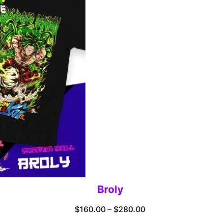
Broly
Price
$
160.00
–
$
280.00