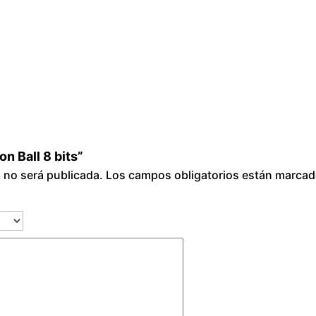
s
c
a
n
t
i
d
a
on Ball 8 bits”
d
o no será publicada.
Los campos obligatorios están marca