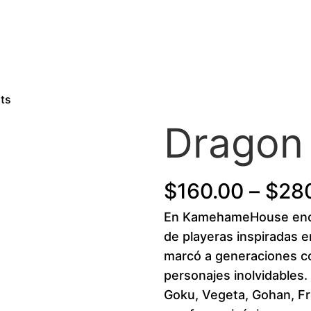
its
Dragon 
$
160.00
–
$
28
En KamehameHouse enco
de playeras inspiradas e
marcó a generaciones co
personajes inolvidables
Goku, Vegeta, Gohan, Fre