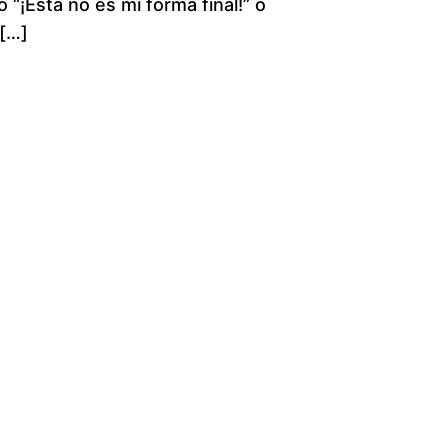
 “¡Esta no es mi forma final!” o
e
 […]
r
a
n
g
e
:
$
1