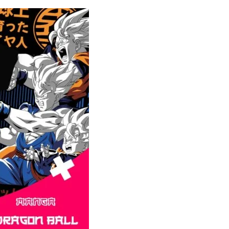
range:
$160.00
through
$280.00