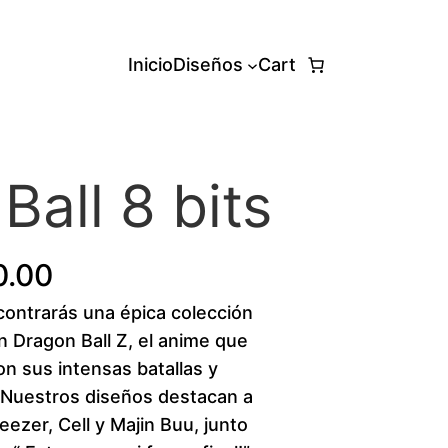
Inicio
Diseños
Cart
Ball 8 bits
P
0.00
ntrarás una épica colección
r
n Dragon Ball Z, el anime que
i
n sus intensas batallas y
. Nuestros diseños destacan a
c
ezer, Cell y Majin Buu, junto