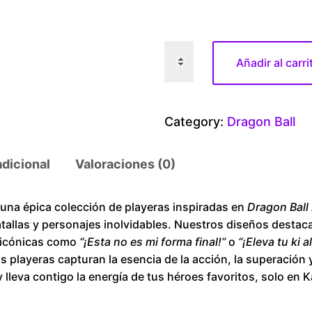
D
Añadir al carri
r
a
g
Category:
Dragon Ball
o
n
adicional
Valoraciones (0)
B
a
l
a épica colección de playeras inspiradas en
Dragon Ball
tallas y personajes inolvidables. Nuestros diseños destac
l
s icónicas como
“¡Esta no es mi forma final!”
o
“¡Eleva tu ki 
8
as playeras capturan la esencia de la acción, la superación 
b
 lleva contigo la energía de tus héroes favoritos, solo 
i
t