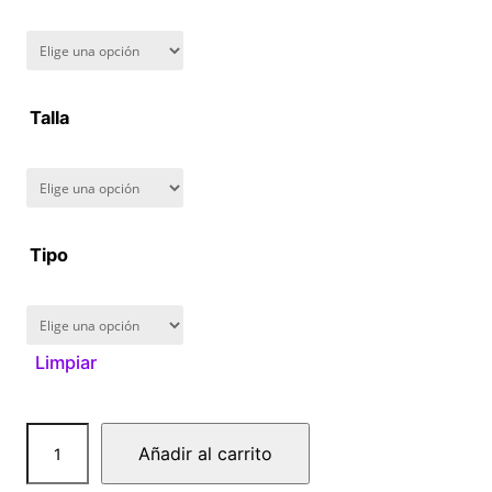
n
g
Talla
e
:
$
Tipo
1
6
Limpiar
0
.
D
Añadir al carrito
0
r