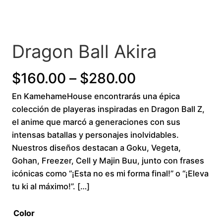
Dragon Ball Akira
P
$
160.00
–
$
280.00
En KamehameHouse encontrarás una épica
r
colección de playeras inspiradas en Dragon Ball Z,
i
el anime que marcó a generaciones con sus
intensas batallas y personajes inolvidables.
c
Nuestros diseños destacan a Goku, Vegeta,
Gohan, Freezer, Cell y Majin Buu, junto con frases
e
icónicas como “¡Esta no es mi forma final!” o “¡Eleva
r
tu ki al máximo!”. […]
a
Color