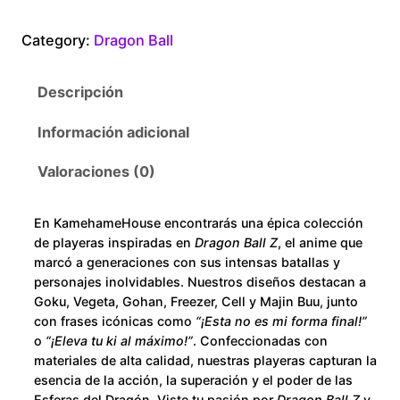
a
0
g
Category:
Dragon Ball
o
t
n
Descripción
B
h
a
Información adicional
r
l
l
Valoraciones (0)
o
A
k
u
En KamehameHouse encontrarás una épica colección
i
de playeras inspiradas en
Dragon Ball Z
, el anime que
r
g
marcó a generaciones con sus intensas batallas y
a
personajes inolvidables. Nuestros diseños destacan a
h
Goku, Vegeta, Gohan, Freezer, Cell y Majin Buu, junto
c
con frases icónicas como
“¡Esta no es mi forma final!”
a
$
o
“¡Eleva tu ki al máximo!”
. Confeccionadas con
n
materiales de alta calidad, nuestras playeras capturan la
t
2
esencia de la acción, la superación y el poder de las
i
Esferas del Dragón. Viste tu pasión por
Dragon Ball Z
y