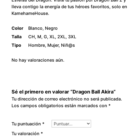
d
8
lleva contigo la energía de tus héroes favoritos, solo en
KamehameHouse.
a
0
d
Color
Blanco, Negro
.
Talla
CH, M, G, XL, 2XL, 3XL
Tipo
Hombre, Mujer, Niñ@s
0
No hay valoraciones aún.
0
Sé el primero en valorar “Dragon Ball Akira”
Tu dirección de correo electrónico no será publicada.
Los campos obligatorios están marcados con
*
Tu puntuación
*
Tu valoración
*