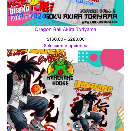
Dragon Ball Akira Toriyama
Price
$
160.00
–
$
280.00
range:
Seleccionar opciones
$160.00
through
$280.00