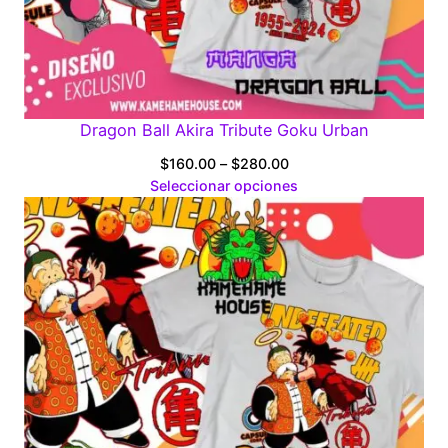
Dragon Ball Akira Tribute Goku Urban
Price
$
160.00
–
$
280.00
range:
Seleccionar opciones
$160.00
through
$280.00