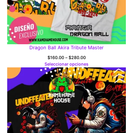
Dragon Ball Akira Tribute Master
Price
$
160.00
–
$
280.00
range:
Seleccionar opciones
$160.00
through
$280.00