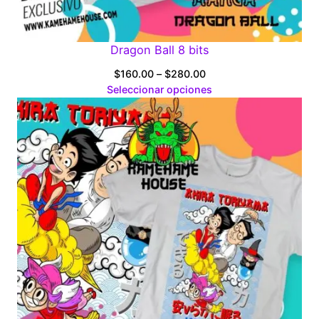
Dragon Ball 8 bits
Price
$
160.00
–
$
280.00
range:
Seleccionar opciones
$160.00
through
$280.00