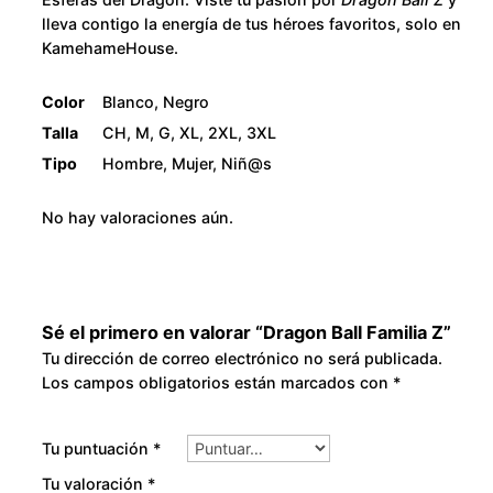
n
8
lleva contigo la energía de tus héroes favoritos, solo en
KamehameHouse.
t
0
i
Color
Blanco, Negro
d
.
Talla
CH, M, G, XL, 2XL, 3XL
a
Tipo
Hombre, Mujer, Niñ@s
d
0
No hay valoraciones aún.
0
Sé el primero en valorar “Dragon Ball Familia Z”
Tu dirección de correo electrónico no será publicada.
Los campos obligatorios están marcados con
*
Tu puntuación
*
Tu valoración
*