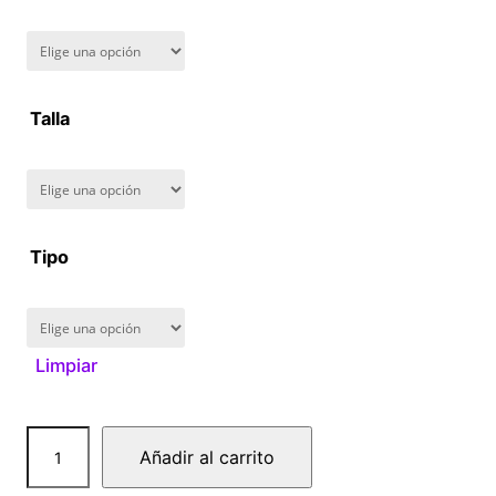
n
g
Talla
e
:
$
Tipo
1
6
Limpiar
0
.
D
Añadir al carrito
0
r