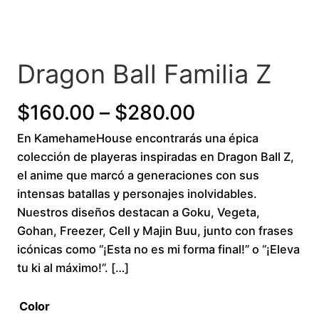
Dragon Ball Familia Z
P
$
160.00
–
$
280.00
En KamehameHouse encontrarás una épica
r
colección de playeras inspiradas en Dragon Ball Z,
i
el anime que marcó a generaciones con sus
intensas batallas y personajes inolvidables.
c
Nuestros diseños destacan a Goku, Vegeta,
Gohan, Freezer, Cell y Majin Buu, junto con frases
e
icónicas como “¡Esta no es mi forma final!” o “¡Eleva
r
tu ki al máximo!”. […]
a
Color