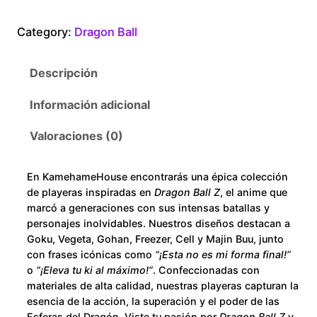
a
0
g
Category:
Dragon Ball
o
t
n
Descripción
B
h
a
Información adicional
r
l
l
Valoraciones (0)
o
F
a
u
En KamehameHouse encontrarás una épica colección
m
de playeras inspiradas en
Dragon Ball Z
, el anime que
i
g
marcó a generaciones con sus intensas batallas y
l
personajes inolvidables. Nuestros diseños destacan a
h
Goku, Vegeta, Gohan, Freezer, Cell y Majin Buu, junto
i
con frases icónicas como
“¡Esta no es mi forma final!”
a
$
o
“¡Eleva tu ki al máximo!”
. Confeccionadas con
Z
materiales de alta calidad, nuestras playeras capturan la
c
2
esencia de la acción, la superación y el poder de las
a
Esferas del Dragón. Viste tu pasión por
Dragon Ball Z
y