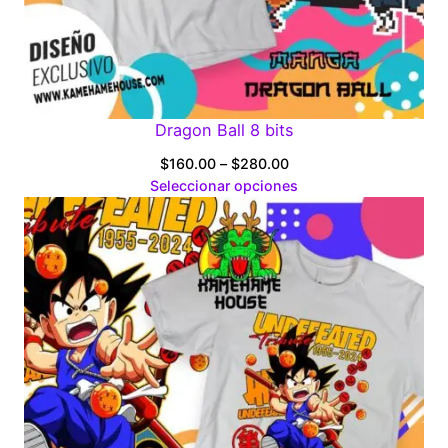
Dragon Ball 8 bits
Price
$
160.00
–
$
280.00
range:
Seleccionar opciones
$160.00
through
$280.00