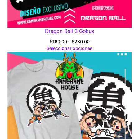
Dragon Ball 3 Gokus
Price
$
160.00
–
$
280.00
range:
Seleccionar opciones
$160.00
through
$280.00