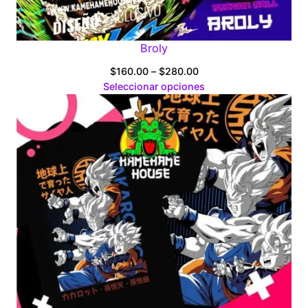
Broly
Price
$
160.00
–
$
280.00
range:
Seleccionar opciones
$160.00
through
$280.00