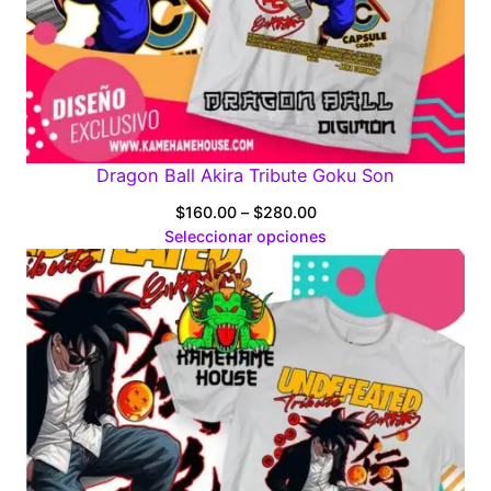
Dragon Ball Akira Tribute Goku Son
Price
$
160.00
–
$
280.00
range:
Seleccionar opciones
$160.00
through
$280.00