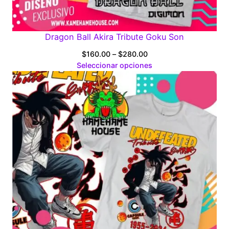
Dragon Ball Akira Tribute Goku Son
Price
$
160.00
–
$
280.00
range:
Seleccionar opciones
$160.00
through
$280.00