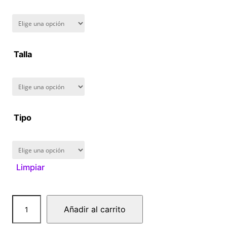
n
g
Talla
e
:
$
Tipo
1
6
Limpiar
0
.
S
Añadir al carrito
0
o