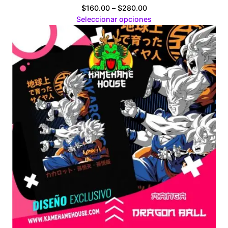
Price
$
160.00
–
$
280.00
range:
Seleccionar opciones
$160.00
through
$280.00