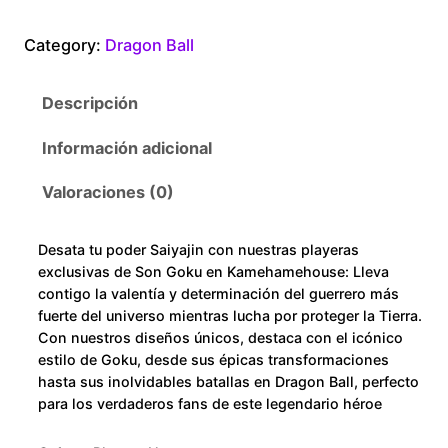
n
0
G
Category:
Dragon Ball
o
t
k
Descripción
u
h
c
Información adicional
r
a
n
Valoraciones (0)
o
t
i
u
Desata tu poder Saiyajin con nuestras playeras
d
exclusivas de Son Goku en Kamehamehouse: Lleva
a
g
contigo la valentía y determinación del guerrero más
d
fuerte del universo mientras lucha por proteger la Tierra.
h
Con nuestros diseños únicos, destaca con el icónico
estilo de Goku, desde sus épicas transformaciones
$
hasta sus inolvidables batallas en Dragon Ball, perfecto
para los verdaderos fans de este legendario héroe
2