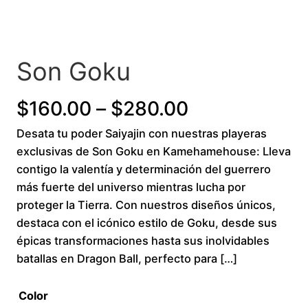
Son Goku
P
$
160.00
–
$
280.00
Desata tu poder Saiyajin con nuestras playeras
r
exclusivas de Son Goku en Kamehamehouse: Lleva
i
contigo la valentía y determinación del guerrero
más fuerte del universo mientras lucha por
c
proteger la Tierra. Con nuestros diseños únicos,
destaca con el icónico estilo de Goku, desde sus
e
épicas transformaciones hasta sus inolvidables
r
batallas en Dragon Ball, perfecto para […]
a
Color