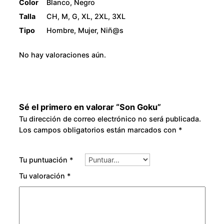
Color
Blanco, Negro
8
Talla
CH, M, G, XL, 2XL, 3XL
Tipo
Hombre, Mujer, Niñ@s
0
No hay valoraciones aún.
.
0
0
Sé el primero en valorar “Son Goku”
Tu dirección de correo electrónico no será publicada.
Los campos obligatorios están marcados con
*
Tu puntuación
*
Tu valoración
*