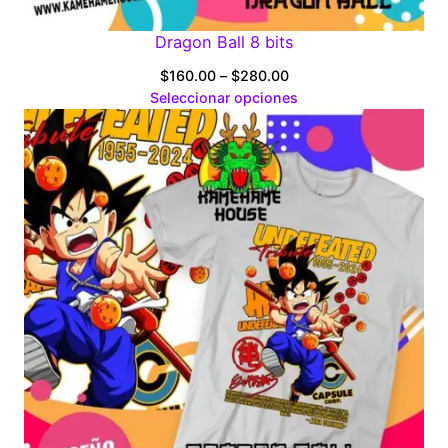
Dragon Ball 8 bits
Price
$
160.00
–
$
280.00
range:
Seleccionar opciones
$160.00
through
$280.00