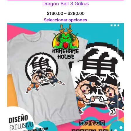
Dragon Ball 3 Gokus
Price
$
160.00
–
$
280.00
range:
Seleccionar opciones
$160.00
through
$280.00