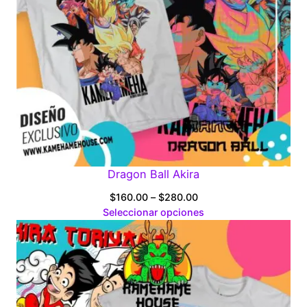
Dragon Ball Akira
Price
$
160.00
–
$
280.00
range:
Seleccionar opciones
$160.00
through
$280.00