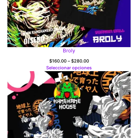
Broly
Price
$
160.00
–
$
280.00
range:
Seleccionar opciones
$160.00
through
$280.00