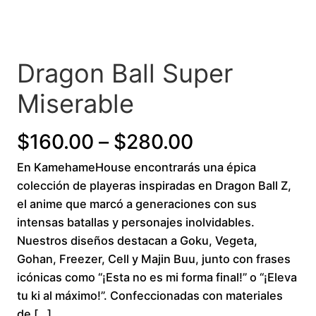
Dragon Ball Super
Miserable
P
$
160.00
–
$
280.00
En KamehameHouse encontrarás una épica
r
colección de playeras inspiradas en Dragon Ball Z,
i
el anime que marcó a generaciones con sus
intensas batallas y personajes inolvidables.
c
Nuestros diseños destacan a Goku, Vegeta,
Gohan, Freezer, Cell y Majin Buu, junto con frases
e
icónicas como “¡Esta no es mi forma final!” o “¡Eleva
r
tu ki al máximo!”. Confeccionadas con materiales
de […]