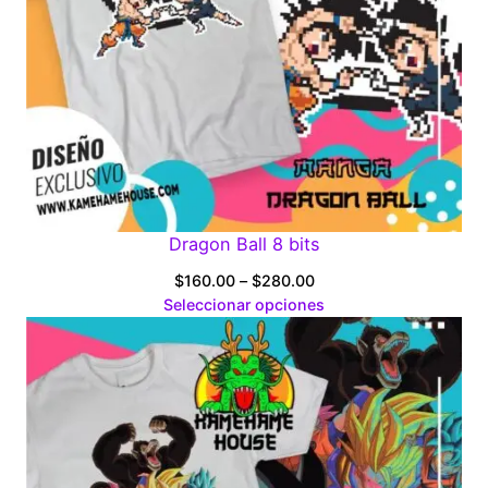
Dragon Ball 8 bits
Price
$
160.00
–
$
280.00
range:
Seleccionar opciones
$160.00
through
$280.00