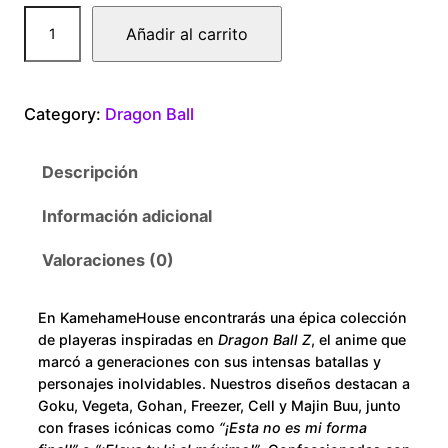
0
D
Añadir al carrito
r
0
a
g
t
Category:
Dragon Ball
o
n
h
Descripción
B
r
a
Información adicional
l
o
l
Valoraciones (0)
S
u
u
En KamehameHouse encontrarás una épica colección
p
g
de playeras inspiradas en
Dragon Ball Z
, el anime que
e
marcó a generaciones con sus intensas batallas y
h
r
personajes inolvidables. Nuestros diseños destacan a
Goku, Vegeta, Gohan, Freezer, Cell y Majin Buu, junto
M
$
con frases icónicas como
“¡Esta no es mi forma
i