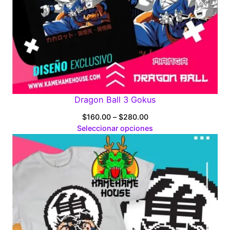
Dragon Ball 3 Gokus
Price
$
160.00
–
$
280.00
range:
Seleccionar opciones
$160.00
through
$280.00