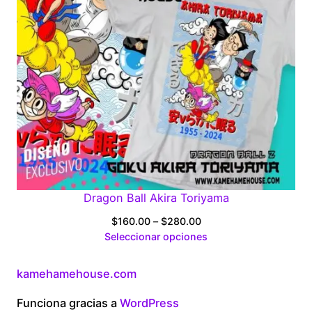
Dragon Ball Akira Toriyama
Price
$
160.00
–
$
280.00
range:
Seleccionar opciones
$160.00
through
kamehamehouse.com
$280.00
Funciona gracias a
WordPress