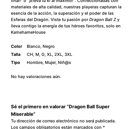
final!”
o
“¡Eleva tu ki al máximo!”
. Confeccionadas con
s
2
materiales de alta calidad, nuestras playeras capturan la
e
esencia de la acción, la superación y el poder de las
r
8
Esferas del Dragón. Viste tu pasión por
Dragon Ball Z
y
a
lleva contigo la energía de tus héroes favoritos, solo en
0
KamehameHouse
b
l
.
Color
Blanco, Negro
e
Talla
CH, M, G, XL, 2XL, 3XL
c
0
Tipo
Hombre, Mujer, Niñ@s
a
0
n
No hay valoraciones aún.
t
i
d
a
Sé el primero en valorar “Dragon Ball Super
d
Miserable”
Tu dirección de correo electrónico no será publicada.
Los campos obligatorios están marcados con
*