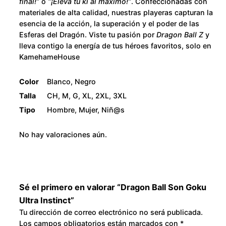
final!”
o
“¡Eleva tu ki al máximo!”
. Confeccionadas con
U
2
materiales de alta calidad, nuestras playeras capturan la
l
esencia de la acción, la superación y el poder de las
t
8
Esferas del Dragón. Viste tu pasión por
Dragon Ball Z
y
r
lleva contigo la energía de tus héroes favoritos, solo en
0
KamehameHouse
a
I
.
Color
Blanco, Negro
n
Talla
CH, M, G, XL, 2XL, 3XL
s
0
Tipo
Hombre, Mujer, Niñ@s
t
0
i
No hay valoraciones aún.
n
c
t
c
Sé el primero en valorar “Dragon Ball Son Goku
a
Ultra Instinct”
n
Tu dirección de correo electrónico no será publicada.
t
Los campos obligatorios están marcados con
*