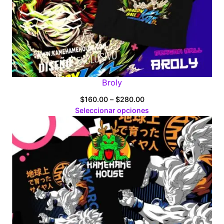
Broly
Price
$
160.00
–
$
280.00
range:
Seleccionar opciones
$160.00
through
$280.00