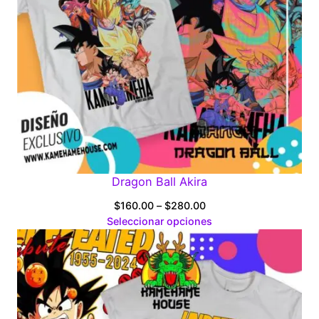
Dragon Ball Akira
Price
$
160.00
–
$
280.00
range:
Seleccionar opciones
$160.00
through
$280.00