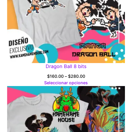
Dragon Ball 8 bits
Price
$
160.00
–
$
280.00
range:
Seleccionar opciones
$160.00
through
$280.00