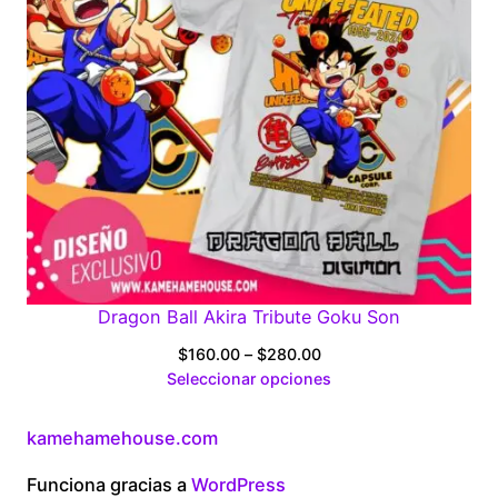
Dragon Ball Akira Tribute Goku Son
Price
$
160.00
–
$
280.00
range:
Seleccionar opciones
$160.00
through
kamehamehouse.com
$280.00
Funciona gracias a
WordPress