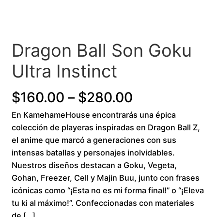
Dragon Ball Son Goku
Ultra Instinct
P
$
160.00
–
$
280.00
En KamehameHouse encontrarás una épica
r
colección de playeras inspiradas en Dragon Ball Z,
i
el anime que marcó a generaciones con sus
intensas batallas y personajes inolvidables.
c
Nuestros diseños destacan a Goku, Vegeta,
Gohan, Freezer, Cell y Majin Buu, junto con frases
e
icónicas como “¡Esta no es mi forma final!” o “¡Eleva
r
tu ki al máximo!”. Confeccionadas con materiales
de […]