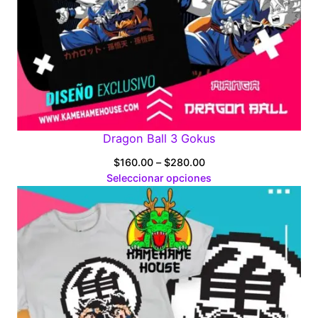
Dragon Ball 3 Gokus
Price
$
160.00
–
$
280.00
range:
Seleccionar opciones
$160.00
through
$280.00