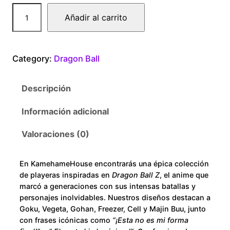
0
D
Añadir al carrito
r
0
a
g
t
Category:
Dragon Ball
o
n
h
Descripción
B
r
a
Información adicional
l
o
l
Valoraciones (0)
S
u
o
En KamehameHouse encontrarás una épica colección
n
g
de playeras inspiradas en
Dragon Ball Z
, el anime que
G
marcó a generaciones con sus intensas batallas y
h
o
personajes inolvidables. Nuestros diseños destacan a
Goku, Vegeta, Gohan, Freezer, Cell y Majin Buu, junto
k
$
con frases icónicas como
“¡Esta no es mi forma
u