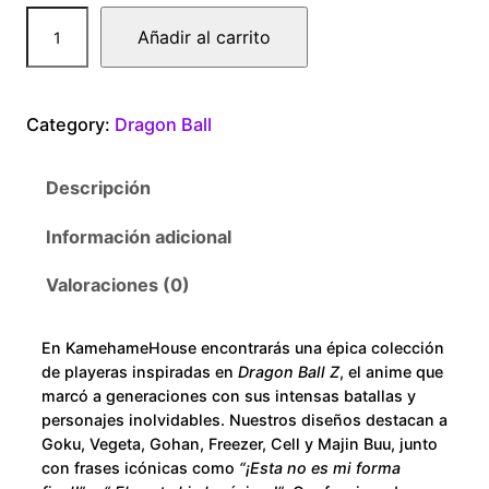
0
D
Añadir al carrito
r
0
a
g
t
Category:
Dragon Ball
o
n
h
Descripción
B
r
a
Información adicional
l
o
l
Valoraciones (0)
S
u
o
En KamehameHouse encontrarás una épica colección
n
g
de playeras inspiradas en
Dragon Ball Z
, el anime que
G
marcó a generaciones con sus intensas batallas y
h
o
personajes inolvidables. Nuestros diseños destacan a
Goku, Vegeta, Gohan, Freezer, Cell y Majin Buu, junto
k
$
con frases icónicas como
“¡Esta no es mi forma
u