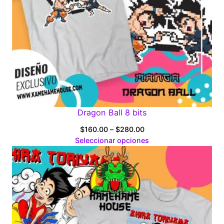
Dragon Ball 8 bits
Price
$
160.00
–
$
280.00
range:
Seleccionar opciones
$160.00
through
$280.00