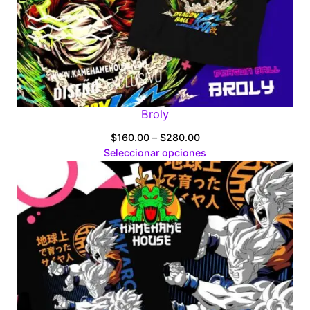
Broly
Price
$
160.00
–
$
280.00
range:
Seleccionar opciones
$160.00
through
$280.00