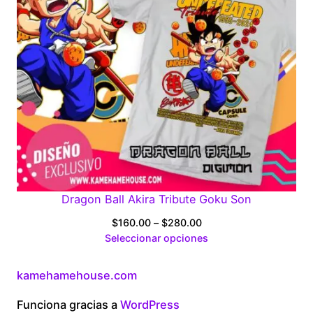
Dragon Ball Akira Tribute Goku Son
Price
$
160.00
–
$
280.00
range:
Seleccionar opciones
$160.00
through
kamehamehouse.com
$280.00
Funciona gracias a
WordPress