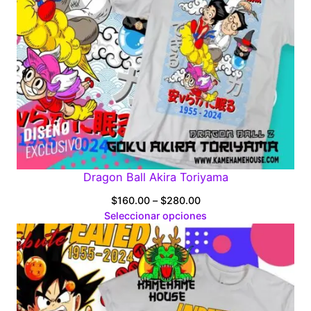
Dragon Ball Akira Toriyama
Price
$
160.00
–
$
280.00
range:
Seleccionar opciones
$160.00
through
$280.00