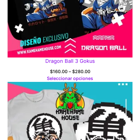
Dragon Ball 3 Gokus
Price
$
160.00
–
$
280.00
range:
Seleccionar opciones
$160.00
through
$280.00