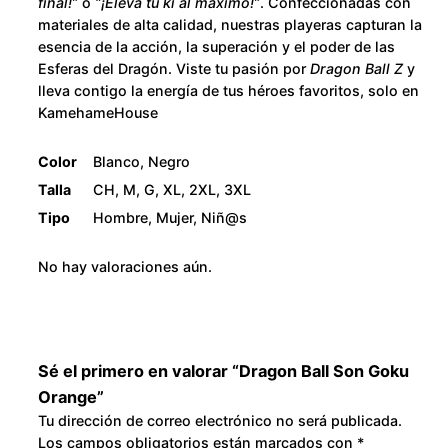
final!”
o
“¡Eleva tu ki al máximo!”
. Confeccionadas con
O
2
materiales de alta calidad, nuestras playeras capturan la
r
esencia de la acción, la superación y el poder de las
a
8
Esferas del Dragón. Viste tu pasión por
Dragon Ball Z
y
n
lleva contigo la energía de tus héroes favoritos, solo en
0
KamehameHouse
g
e
.
Color
Blanco, Negro
c
Talla
CH, M, G, XL, 2XL, 3XL
a
0
Tipo
Hombre, Mujer, Niñ@s
n
0
t
No hay valoraciones aún.
i
d
a
d
Sé el primero en valorar “Dragon Ball Son Goku
Orange”
Tu dirección de correo electrónico no será publicada.
Los campos obligatorios están marcados con
*