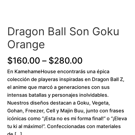
Dragon Ball Son Goku
Orange
P
$
160.00
–
$
280.00
En KamehameHouse encontrarás una épica
r
colección de playeras inspiradas en Dragon Ball Z,
i
el anime que marcó a generaciones con sus
intensas batallas y personajes inolvidables.
c
Nuestros diseños destacan a Goku, Vegeta,
Gohan, Freezer, Cell y Majin Buu, junto con frases
e
icónicas como “¡Esta no es mi forma final!” o “¡Eleva
r
tu ki al máximo!”. Confeccionadas con materiales
de […]