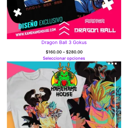
Dragon Ball 3 Gokus
Price
$
160.00
–
$
280.00
range:
Seleccionar opciones
$160.00
through
$280.00