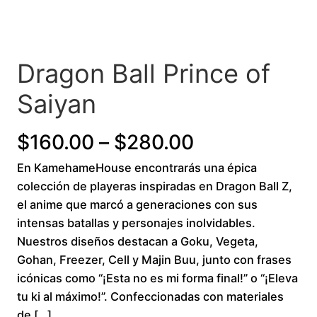
Dragon Ball Prince of
Saiyan
Price
$
160.00
–
$
280.00
En KamehameHouse encontrarás una épica
range:
colección de playeras inspiradas en Dragon Ball Z,
$160.00
el anime que marcó a generaciones con sus
intensas batallas y personajes inolvidables.
through
Nuestros diseños destacan a Goku, Vegeta,
Gohan, Freezer, Cell y Majin Buu, junto con frases
$280.00
icónicas como “¡Esta no es mi forma final!” o “¡Eleva
tu ki al máximo!”. Confeccionadas con materiales
de […]