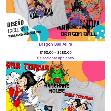
Dragon Ball Akira
Price
$
160.00
–
$
280.00
range:
Seleccionar opciones
$160.00
through
$280.00