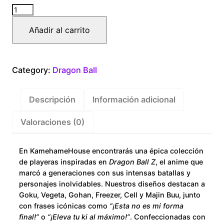
Dragon
Ball
Añadir al carrito
Prince
of
Saiyan
Category:
Dragon Ball
cantidad
Descripción
Información adicional
Valoraciones (0)
En KamehameHouse encontrarás una épica colección
de playeras inspiradas en
Dragon Ball Z
, el anime que
marcó a generaciones con sus intensas batallas y
personajes inolvidables. Nuestros diseños destacan a
Goku, Vegeta, Gohan, Freezer, Cell y Majin Buu, junto
con frases icónicas como
“¡Esta no es mi forma
final!”
o
“¡Eleva tu ki al máximo!”
. Confeccionadas con