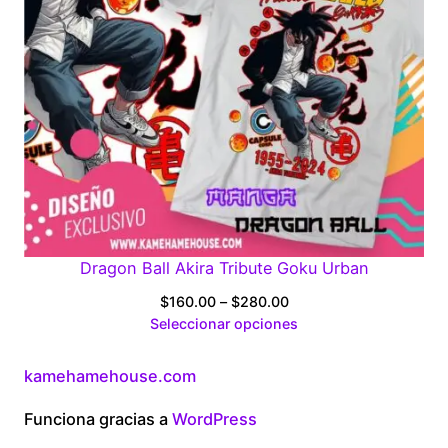
Dragon Ball Akira Tribute Goku Urban
Price
$
160.00
–
$
280.00
range:
Seleccionar opciones
$160.00
through
kamehamehouse.com
$280.00
Funciona gracias a
WordPress