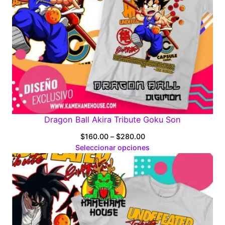
Dragon Ball Akira Tribute Goku Son
Price
$
160.00
–
$
280.00
range:
Seleccionar opciones
$160.00
through
$280.00