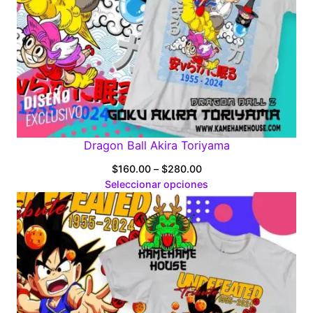
Dragon Ball Akira Toriyama
Price
$
160.00
–
$
280.00
range:
Seleccionar opciones
$160.00
through
$280.00