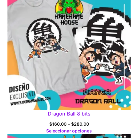
$280.00
Dragon Ball 8 bits
Price
$
160.00
–
$
280.00
range:
Seleccionar opciones
$160.00