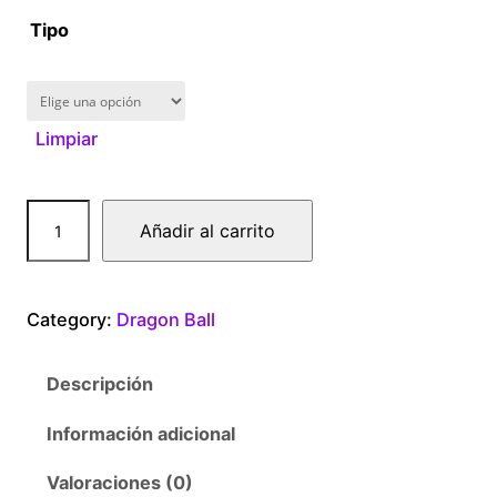
Tipo
1
6
Limpiar
0
.
D
Añadir al carrito
0
r
a
0
g
Category:
Dragon Ball
o
t
n
Descripción
B
h
a
Información adicional
r
l
l
Valoraciones (0)