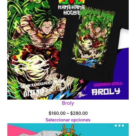
Broly
Price
$
160.00
–
$
280.00
range:
Seleccionar opciones
$160.00
through