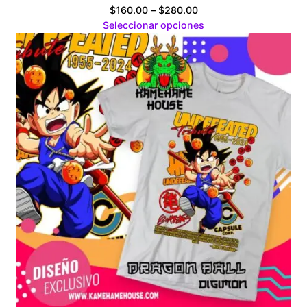
Price
$
160.00
–
$
280.00
range:
Seleccionar opciones
$160.00
through
$280.00