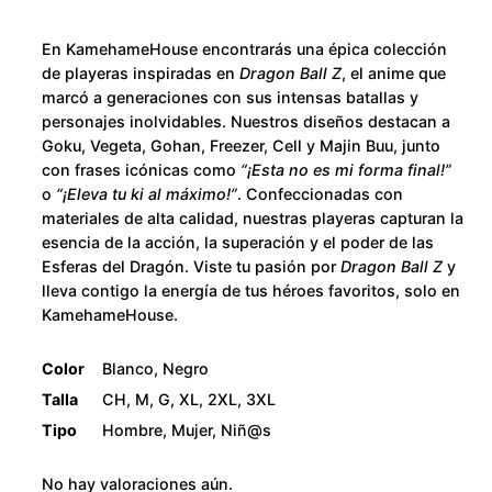
o
M
r
u
En KamehameHouse encontrarás una épica colección
S
de playeras inspiradas en
Dragon Ball Z
, el anime que
a
g
marcó a generaciones con sus intensas batallas y
t
personajes inolvidables. Nuestros diseños destacan a
h
Goku, Vegeta, Gohan, Freezer, Cell y Majin Buu, junto
a
con frases icónicas como
“¡Esta no es mi forma final!”
n
$
o
“¡Eleva tu ki al máximo!”
. Confeccionadas con
F
materiales de alta calidad, nuestras playeras capturan la
u
2
esencia de la acción, la superación y el poder de las
n
Esferas del Dragón. Viste tu pasión por
Dragon Ball Z
y
k
8
lleva contigo la energía de tus héroes favoritos, solo en
KamehameHouse.
o
0
c
Color
Blanco, Negro
a
.
Talla
CH, M, G, XL, 2XL, 3XL
n
Tipo
Hombre, Mujer, Niñ@s
t
0
i
No hay valoraciones aún.
d