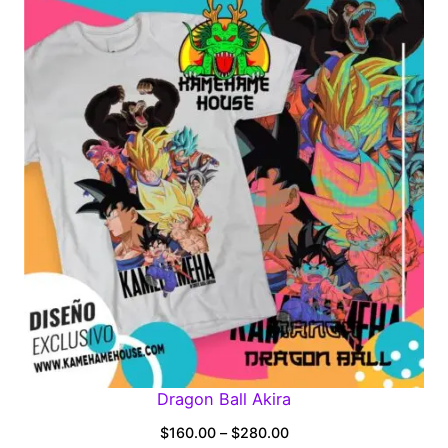
through
$280.00
Dragon Ball Akira
Price
$
160.00
–
$
280.00