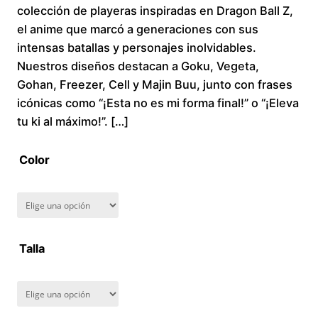
colección de playeras inspiradas en Dragon Ball Z,
i
el anime que marcó a generaciones con sus
intensas batallas y personajes inolvidables.
c
Nuestros diseños destacan a Goku, Vegeta,
Gohan, Freezer, Cell y Majin Buu, junto con frases
e
icónicas como “¡Esta no es mi forma final!” o “¡Eleva
r
tu ki al máximo!”. […]
a
Color
n
g
Talla
e
:
$