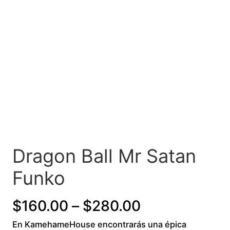
Dragon Ball Mr Satan
Funko
P
$
160.00
–
$
280.00
En KamehameHouse encontrarás una épica
r