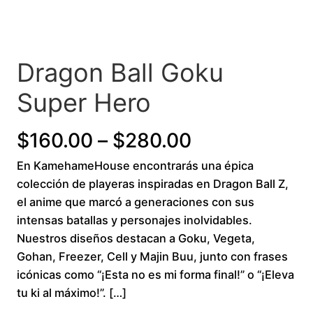
Dragon Ball Goku
Super Hero
Price
$
160.00
–
$
280.00
En KamehameHouse encontrarás una épica
range:
colección de playeras inspiradas en Dragon Ball Z,
$160.00
el anime que marcó a generaciones con sus
intensas batallas y personajes inolvidables.
through
Nuestros diseños destacan a Goku, Vegeta,
Gohan, Freezer, Cell y Majin Buu, junto con frases
$280.00
icónicas como “¡Esta no es mi forma final!” o “¡Eleva
tu ki al máximo!”. […]