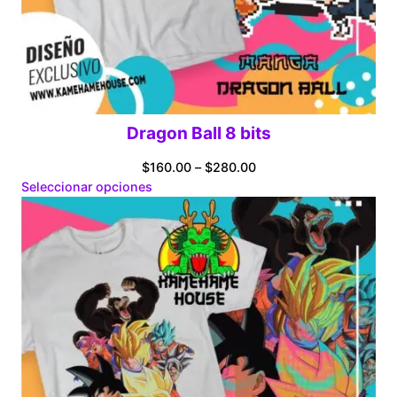
Dragon Ball 8 bits
Price
$
160.00
–
$
280.00
range:
Seleccionar opciones
$160.00
through
$280.00