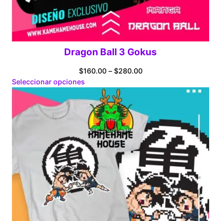
Dragon Ball 3 Gokus
Price
$
160.00
–
$
280.00
range:
Seleccionar opciones
$160.00
through
$280.00