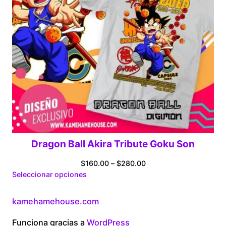
Dragon Ball Akira Tribute Goku Son
Price
$
160.00
–
$
280.00
range:
Seleccionar opciones
$160.00
through
kamehamehouse.com
$280.00
Funciona gracias a
WordPress