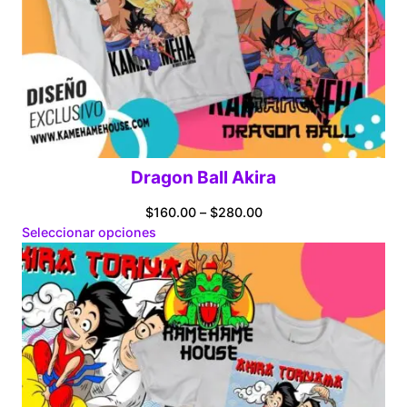
Dragon Ball Akira
Price
$
160.00
–
$
280.00
range:
Seleccionar opciones
$160.00
through
$280.00