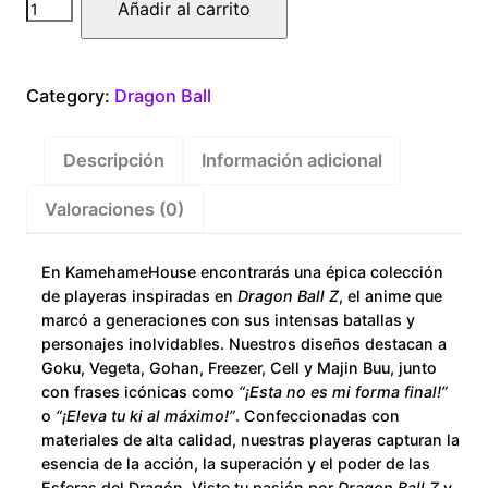
Dragon
Añadir al carrito
Ball
Goku
Super
Category:
Dragon Ball
Hero
cantidad
Descripción
Información adicional
Valoraciones (0)
En KamehameHouse encontrarás una épica colección
de playeras inspiradas en
Dragon Ball Z
, el anime que
marcó a generaciones con sus intensas batallas y
personajes inolvidables. Nuestros diseños destacan a
Goku, Vegeta, Gohan, Freezer, Cell y Majin Buu, junto
con frases icónicas como
“¡Esta no es mi forma final!”
o
“¡Eleva tu ki al máximo!”
. Confeccionadas con
materiales de alta calidad, nuestras playeras capturan la
esencia de la acción, la superación y el poder de las
Esferas del Dragón. Viste tu pasión por
Dragon Ball Z
y