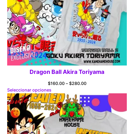
Dragon Ball Akira Toriyama
Price
$
160.00
–
$
280.00
range:
Seleccionar opciones
$160.00
through
$280.00