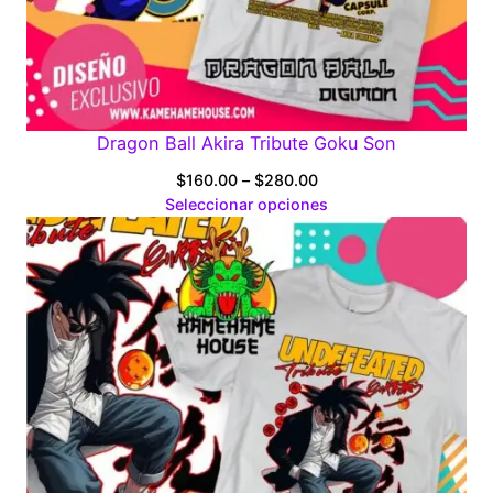
Dragon Ball Akira Tribute Goku Son
Price
$
160.00
–
$
280.00
range:
Seleccionar opciones
$160.00
through
$280.00