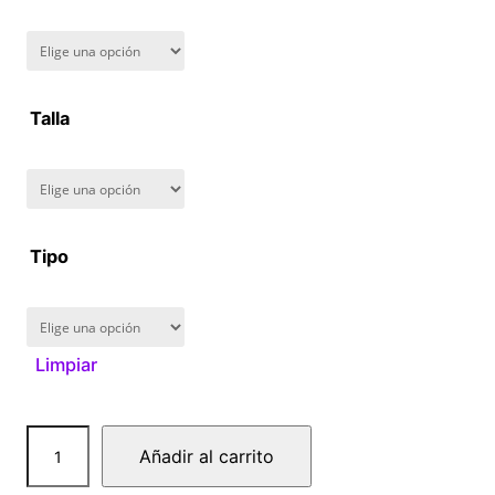
n
g
Talla
e
:
$
Tipo
1
6
Limpiar
0
.
D
Añadir al carrito
0
r