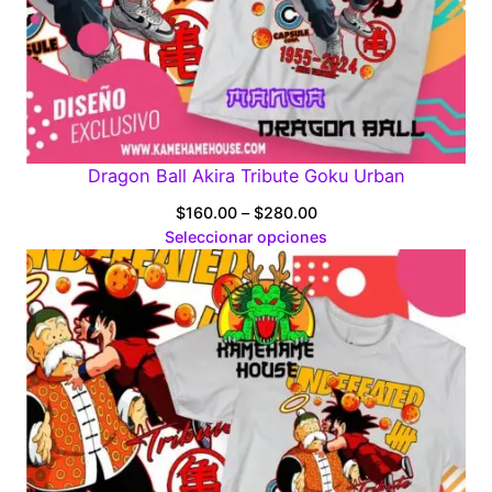
Dragon Ball Akira Tribute Goku Urban
Price
$
160.00
–
$
280.00
range:
Seleccionar opciones
$160.00
through
$280.00