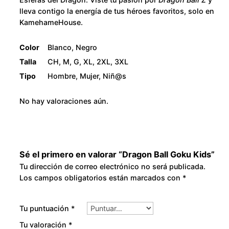
n
8
lleva contigo la energía de tus héroes favoritos, solo en
KamehameHouse.
t
0
i
Color
Blanco, Negro
d
.
Talla
CH, M, G, XL, 2XL, 3XL
a
Tipo
Hombre, Mujer, Niñ@s
d
0
No hay valoraciones aún.
0
Sé el primero en valorar “Dragon Ball Goku Kids”
Tu dirección de correo electrónico no será publicada.
Los campos obligatorios están marcados con
*
Tu puntuación
*
Tu valoración
*