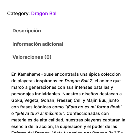
a
0
g
Category:
Dragon Ball
o
t
n
Descripción
B
h
a
Información adicional
r
l
l
Valoraciones (0)
o
G
o
u
En KamehameHouse encontrarás una épica colección
k
de playeras inspiradas en
Dragon Ball Z
, el anime que
u
g
marcó a generaciones con sus intensas batallas y
K
personajes inolvidables. Nuestros diseños destacan a
h
Goku, Vegeta, Gohan, Freezer, Cell y Majin Buu, junto
i
con frases icónicas como
“¡Esta no es mi forma final!”
d
$
o
“¡Eleva tu ki al máximo!”
. Confeccionadas con
s
materiales de alta calidad, nuestras playeras capturan la
c
2
esencia de la acción, la superación y el poder de las
a
Esferas del Dragón. Viste tu pasión por
Dragon Ball Z
y