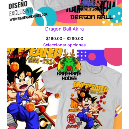
Dragon Ball Akira
Price
$
160.00
–
$
280.00
range:
Seleccionar opciones
$160.00
through
$280.00