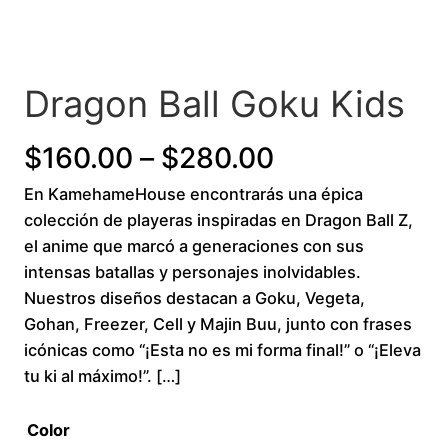
Dragon Ball Goku Kids
P
$
160.00
–
$
280.00
En KamehameHouse encontrarás una épica
r
colección de playeras inspiradas en Dragon Ball Z,
i
el anime que marcó a generaciones con sus
intensas batallas y personajes inolvidables.
c
Nuestros diseños destacan a Goku, Vegeta,
Gohan, Freezer, Cell y Majin Buu, junto con frases
e
icónicas como “¡Esta no es mi forma final!” o “¡Eleva
r
tu ki al máximo!”. […]
a
Color