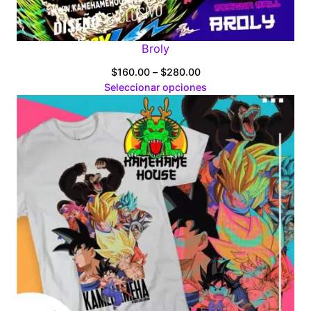
Broly
Price
$
160.00
–
$
280.00
range:
Seleccionar opciones
$160.00
through
$280.00