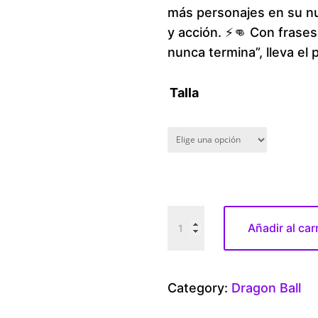
más personajes en su nu
y acción. ⚡👊 Con frase
nunca termina”, lleva el p
Talla
D
Añadir al car
r
a
g
Category:
Dragon Ball
o
n