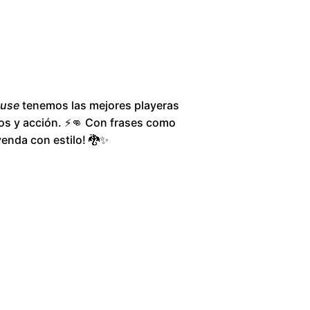
1
6
0
use
tenemos las mejores playeras
.
os y acción. ⚡👊 Con frases como
leyenda con estilo! 🐉✨
0
0
t
h
r