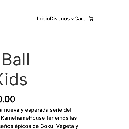
Inicio
Diseños
Cart
Ball
Kids
P
0.00
la nueva y esperada serie del
r
En KamehameHouse tenemos las
i
seños épicos de Goku, Vegeta y