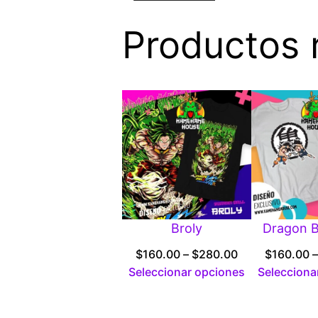
Productos 
Broly
Dragon Ba
Price
$
160.00
–
$
280.00
$
160.00
–
range:
Seleccionar opciones
Selecciona
$160.00
through