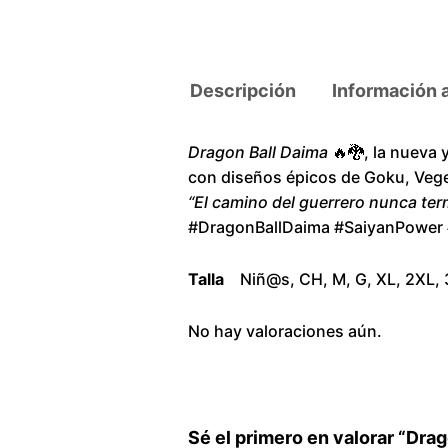
Descripción
Información 
Dragon Ball Daima
🔥🐉, la nueva 
con diseños épicos de Goku, Vege
“El camino del guerrero nunca ter
#DragonBallDaima #SaiyanPowe
Talla
Niñ@s, CH, M, G, XL, 2XL,
No hay valoraciones aún.
Sé el primero en valorar “Dra