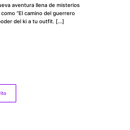
eva aventura llena de misterios
c
s como “El camino del guerrero
oder del ki a tu outfit. […]
e
r
a
n
g
e
rito
:
$