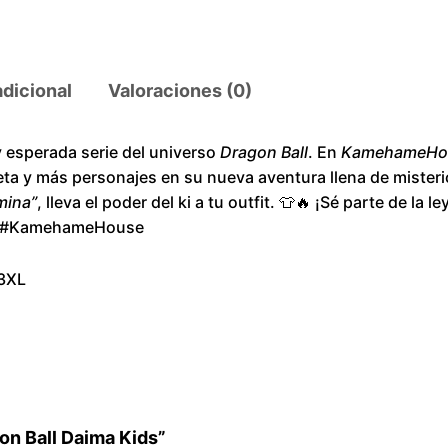
B
a
l
adicional
Valoraciones (0)
l
D
y esperada serie del universo
Dragon Ball
. En
KamehameHo
a
ta y más personajes en su nueva aventura llena de misteri
i
mina”
, lleva el poder del ki a tu outfit. 👕🔥 ¡Sé parte de la 
m
r #KamehameHouse
a
K
 3XL
i
d
s
c
a
gon Ball Daima Kids”
n