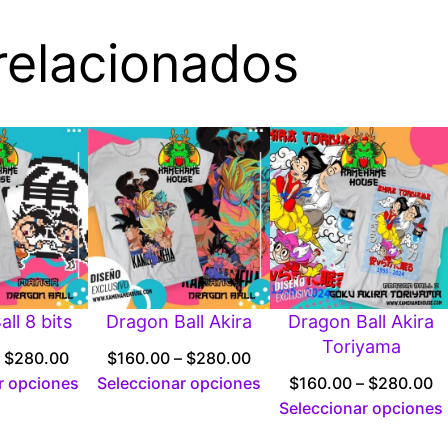
relacionados
ll 8 bits
Dragon Ball Akira
Dragon Ball Akira
Toriyama
Price
Price
$
280.00
$
160.00
–
$
280.00
range:
range:
Pr
r opciones
Seleccionar opciones
$
160.00
–
$
280.00
$160.00
$160.00
r
Seleccionar opciones
through
through
$