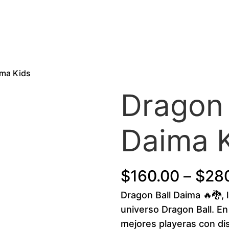
ima Kids
Dragon 
Daima 
$
160.00
–
$
28
Dragon Ball Daima 🔥🐉, 
universo Dragon Ball. 
mejores playeras con di