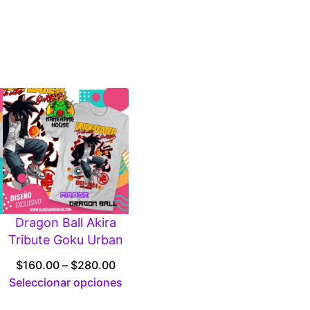
0
Dragon Ball Akira
Tribute Goku Urban
ice
Price
$
160.00
–
$
280.00
ange:
range:
Seleccionar opciones
160.00
$160.00