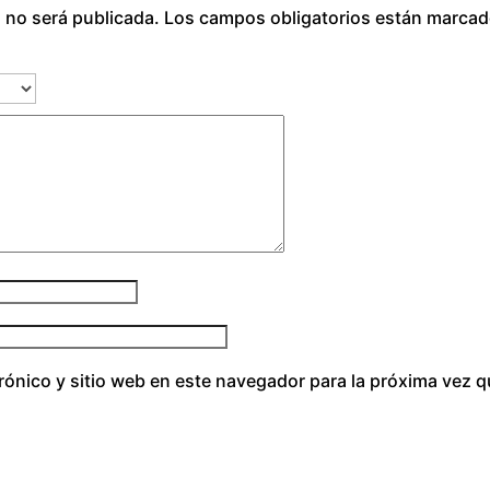
o no será publicada.
Los campos obligatorios están marca
t
i
d
a
d
rónico y sitio web en este navegador para la próxima vez 