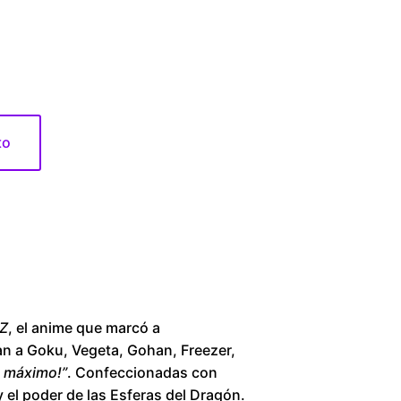
1
6
0
to
.
0
0
t
h
 Z
, el anime que marcó a
an a Goku, Vegeta, Gohan, Freezer,
r
al máximo!”
. Confeccionadas con
y el poder de las Esferas del Dragón.