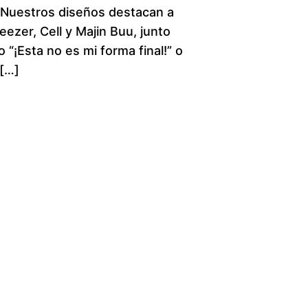
. Nuestros diseños destacan a
c
ezer, Cell y Majin Buu, junto
 “¡Esta no es mi forma final!” o
e
 […]
r
a
n
g
e
:
$