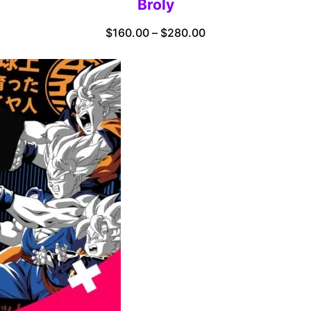
Broly
Price
$
160.00
–
$
280.00
range:
$160.00
through
$280.00