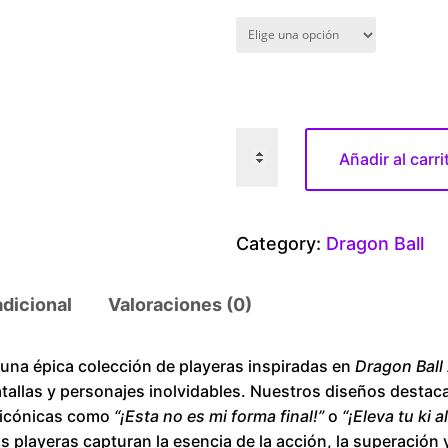
D
Añadir al carri
r
a
g
Category:
Dragon Ball
o
n
adicional
Valoraciones (0)
B
a
l
a épica colección de playeras inspiradas en
Dragon Ball
tallas y personajes inolvidables. Nuestros diseños destac
l
s icónicas como
“¡Esta no es mi forma final!”
o
“¡Eleva tu ki 
C
as playeras capturan la esencia de la acción, la superación 