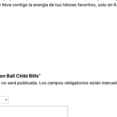
h
 lleva contigo la energía de tus héroes favoritos, solo 
i
b
i
B
i
l
l
s
c
a
n Ball Chibi Bills”
n
o no será publicada.
Los campos obligatorios están marca
t
i
d
a