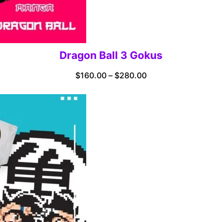
Dragon Ball 3 Gokus
Price
$
160.00
–
$
280.00
range:
$160.00
through
$280.00