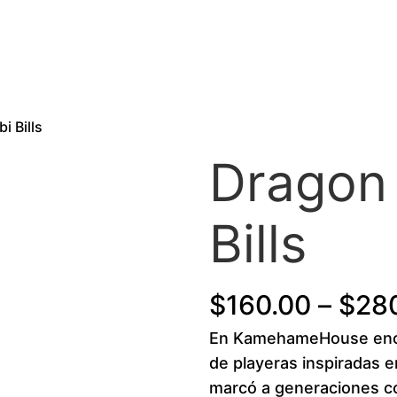
i Bills
Dragon 
Bills
$
160.00
–
$
28
En KamehameHouse enco
de playeras inspiradas e
marcó a generaciones co