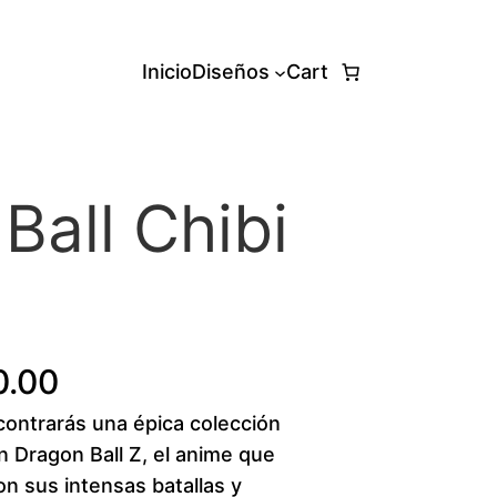
Inicio
Diseños
Cart
Ball Chibi
P
0.00
ntrarás una épica colección
r
n Dragon Ball Z, el anime que
i
n sus intensas batallas y