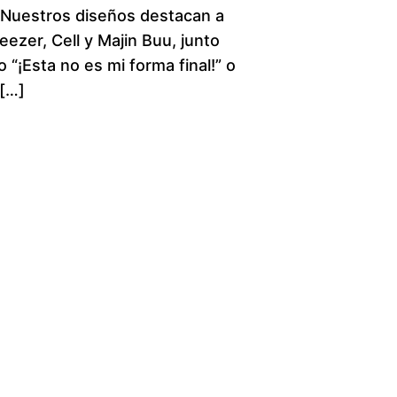
. Nuestros diseños destacan a
c
ezer, Cell y Majin Buu, junto
 “¡Esta no es mi forma final!” o
e
 […]
r
a
n
g
e
:
$