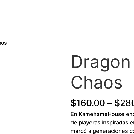
aos
Dragon 
Chaos
$
160.00
–
$
28
En KamehameHouse enco
de playeras inspiradas e
marcó a generaciones co