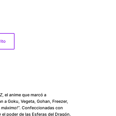
1
6
0
rito
.
0
0
t
h
 Z
, el anime que marcó a
an a Goku, Vegeta, Gohan, Freezer,
r
al máximo!”
. Confeccionadas con
y el poder de las Esferas del Dragón.