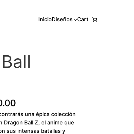
Inicio
Diseños
Cart
Ball
P
0.00
ntrarás una épica colección
r
n Dragon Ball Z, el anime que
i
n sus intensas batallas y