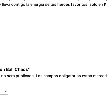
h
 lleva contigo la energía de tus héroes favoritos, solo 
a
o
s
c
a
n
t
i
d
a
gon Ball Chaos”
d
o no será publicada.
Los campos obligatorios están marca