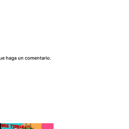
0
que haga un comentario.