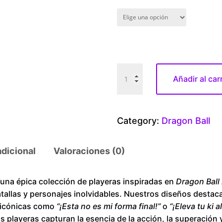
D
Añadir al car
r
a
g
Category:
Dragon Ball
o
n
adicional
Valoraciones (0)
B
a
l
a épica colección de playeras inspiradas en
Dragon Ball
tallas y personajes inolvidables. Nuestros diseños destac
l
s icónicas como
“¡Esta no es mi forma final!”
o
“¡Eleva tu ki 
C
as playeras capturan la esencia de la acción, la superación 