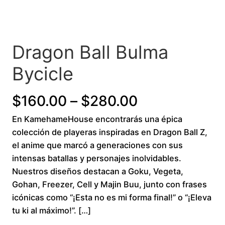
Dragon Ball Bulma
Bycicle
P
$
160.00
–
$
280.00
En KamehameHouse encontrarás una épica
r
colección de playeras inspiradas en Dragon Ball Z,
i
el anime que marcó a generaciones con sus
intensas batallas y personajes inolvidables.
c
Nuestros diseños destacan a Goku, Vegeta,
Gohan, Freezer, Cell y Majin Buu, junto con frases
e
icónicas como “¡Esta no es mi forma final!” o “¡Eleva
r
tu ki al máximo!”. […]