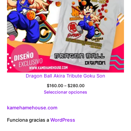
Dragon Ball Akira Tribute Goku Son
Price
$
160.00
–
$
280.00
range:
Seleccionar opciones
$160.00
through
kamehamehouse.com
$280.00
Funciona gracias a
WordPress