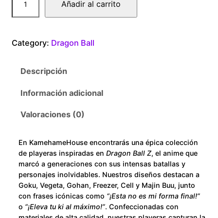
Añadir al carrito
0
r
a
0
g
Category:
Dragon Ball
o
t
n
Descripción
B
h
a
Información adicional
r
l
l
Valoraciones (0)
o
B
u
u
En KamehameHouse encontrarás una épica colección
l
de playeras inspiradas en
Dragon Ball Z
, el anime que
m
g
marcó a generaciones con sus intensas batallas y
a
personajes inolvidables. Nuestros diseños destacan a
h
Goku, Vegeta, Gohan, Freezer, Cell y Majin Buu, junto
B
con frases icónicas como
“¡Esta no es mi forma final!”
y
$
o
“¡Eleva tu ki al máximo!”
. Confeccionadas con
c
materiales de alta calidad, nuestras playeras capturan la