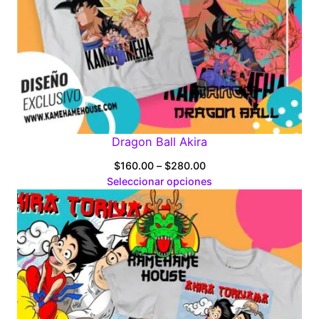
Dragon Ball Akira
Price
$
160.00
–
$
280.00
range:
Seleccionar opciones
$160.00
through
$280.00