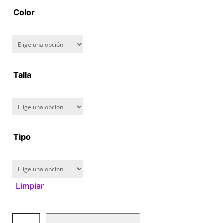
a
Color
n
g
Talla
e
:
$
Tipo
1
6
Limpiar
0
.
D