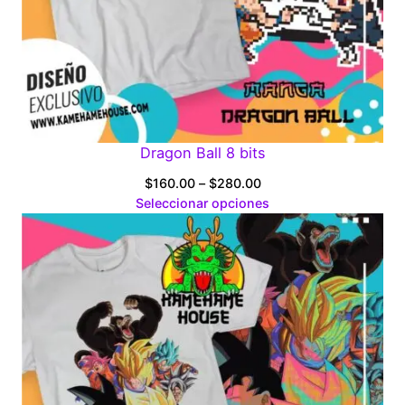
Dragon Ball 8 bits
Price
$
160.00
–
$
280.00
range:
Seleccionar opciones
$160.00
through
$280.00