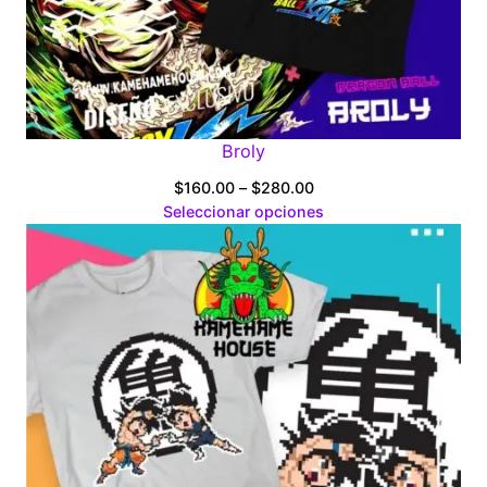
Broly
Price
$
160.00
–
$
280.00
range:
Seleccionar opciones
$160.00
through
$280.00