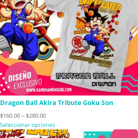
Dragon Ball Akira Tribute Goku Son
Price
$
160.00
–
$
280.00
range:
Seleccionar opciones
$160.00