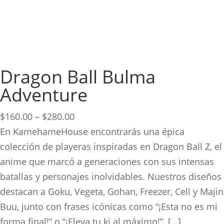
Dragon Ball Bulma
Adventure
Price
$
160.00
–
$
280.00
range:
En KamehameHouse encontrarás una épica
$160.00
colección de playeras inspiradas en Dragon Ball Z, el
through
anime que marcó a generaciones con sus intensas
$280.00
batallas y personajes inolvidables. Nuestros diseños
destacan a Goku, Vegeta, Gohan, Freezer, Cell y Majin
Buu, junto con frases icónicas como “¡Esta no es mi
forma final!” o “¡Eleva tu ki al máximo!”. […]