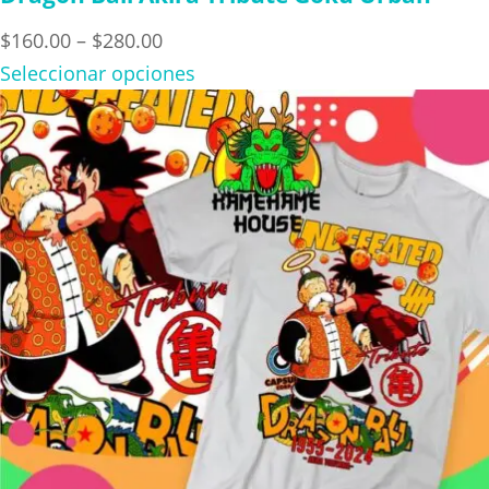
Price
$
160.00
–
$
280.00
range:
Seleccionar opciones
$160.00
through
$280.00