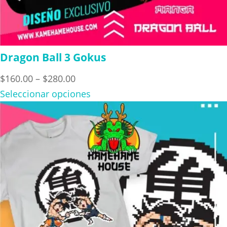
Dragon Ball 3 Gokus
Price
$
160.00
–
$
280.00
range:
Seleccionar opciones
$160.00
through
$280.00