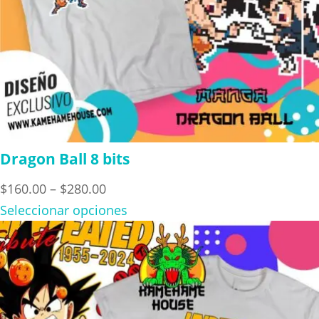
Dragon Ball 8 bits
Price
$
160.00
–
$
280.00
range:
Seleccionar opciones
$160.00
through
$280.00