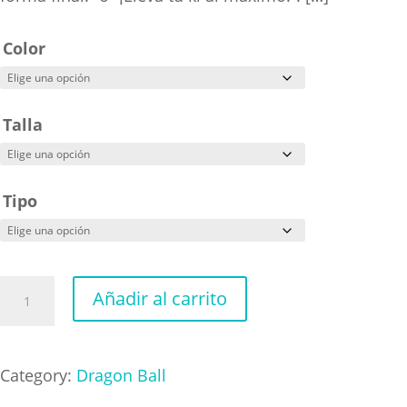
Color
Talla
Tipo
Dragon
Añadir al carrito
Ball
Bulma
Adventure
Category:
Dragon Ball
cantidad