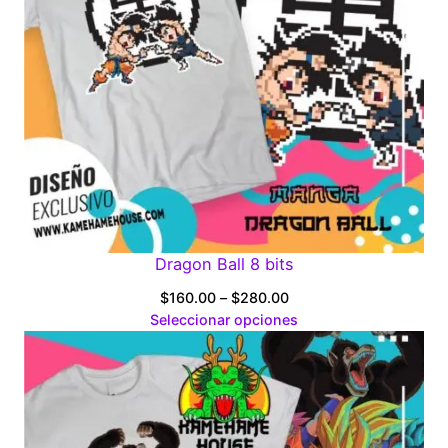
Dragon Ball 8 bits
Price
$
160.00
–
$
280.00
range:
Seleccionar opciones
$160.00
through
$280.00