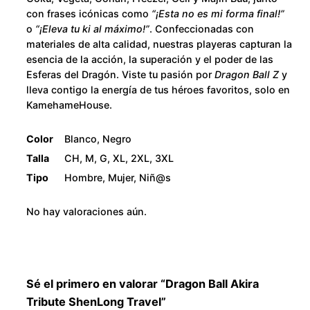
h
con frases icónicas como
“¡Esta no es mi forma final!”
r
$
o
“¡Eleva tu ki al máximo!”
. Confeccionadas con
i
materiales de alta calidad, nuestras playeras capturan la
b
2
esencia de la acción, la superación y el poder de las
u
Esferas del Dragón. Viste tu pasión por
Dragon Ball Z
y
t
8
lleva contigo la energía de tus héroes favoritos, solo en
KamehameHouse.
e
0
S
Color
Blanco, Negro
h
.
Talla
CH, M, G, XL, 2XL, 3XL
e
Tipo
Hombre, Mujer, Niñ@s
n
0
L
No hay valoraciones aún.
0
o
n
g
T
Sé el primero en valorar “Dragon Ball Akira
r
Tribute ShenLong Travel”
a