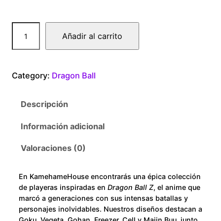
.
D
Añadir al carrito
0
r
a
0
g
Category:
Dragon Ball
o
t
n
Descripción
B
h
a
Información adicional
r
l
l
Valoraciones (0)
o
A
k
u
En KamehameHouse encontrarás una épica colección
i
de playeras inspiradas en
Dragon Ball Z
, el anime que
r
g
marcó a generaciones con sus intensas batallas y
a
personajes inolvidables. Nuestros diseños destacan a
Goku, Vegeta, Gohan, Freezer, Cell y Majin Buu, junto
T