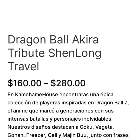
Dragon Ball Akira
Tribute ShenLong
Travel
P
$
160.00
–
$
280.00
En KamehameHouse encontrarás una épica
r
colección de playeras inspiradas en Dragon Ball Z,
i
el anime que marcó a generaciones con sus
intensas batallas y personajes inolvidables.
c
Nuestros diseños destacan a Goku, Vegeta,
Gohan, Freezer, Cell y Majin Buu, junto con frases
e