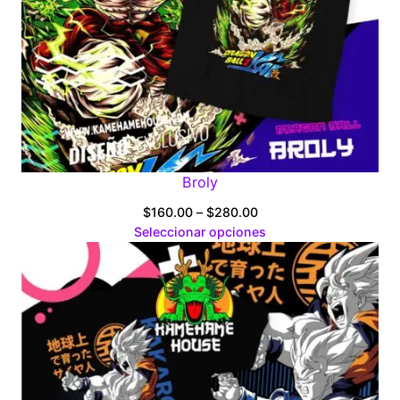
Broly
Price
$
160.00
–
$
280.00
range:
Seleccionar opciones
$160.00
through
$280.00