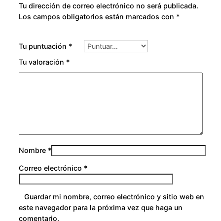
Tu dirección de correo electrónico no será publicada.
v
Los campos obligatorios están marcados con
*
e
l
Tu puntuación
*
c
a
Tu valoración
*
n
t
i
d
a
d
Nombre
*
Correo electrónico
*
Guardar mi nombre, correo electrónico y sitio web en
este navegador para la próxima vez que haga un
comentario.