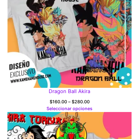
Dragon Ball Akira
Price
$
160.00
–
$
280.00
range:
Seleccionar opciones
$160.00
through
$280.00