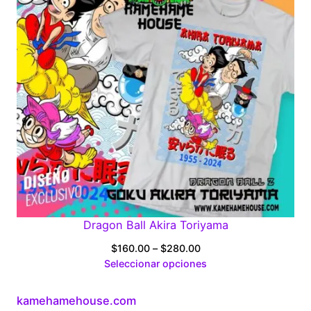
Dragon Ball Akira Toriyama
Price
$
160.00
–
$
280.00
range:
Seleccionar opciones
$160.00
through
kamehamehouse.com
$280.00