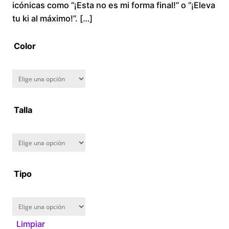
icónicas como “¡Esta no es mi forma final!” o “¡Eleva
r
tu ki al máximo!”. […]
a
Color
n
g
Talla
e
:
$
Tipo
1
6
Limpiar
0