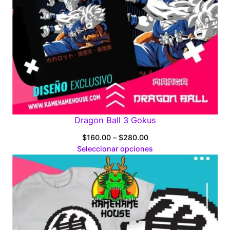
Dragon Ball 3 Gokus
Price
$
160.00
–
$
280.00
range:
Seleccionar opciones
$160.00
through
$280.00