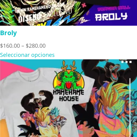
Broly
Price
$
160.00
–
$
280.00
range:
Seleccionar opciones
$160.00
through
$280.00