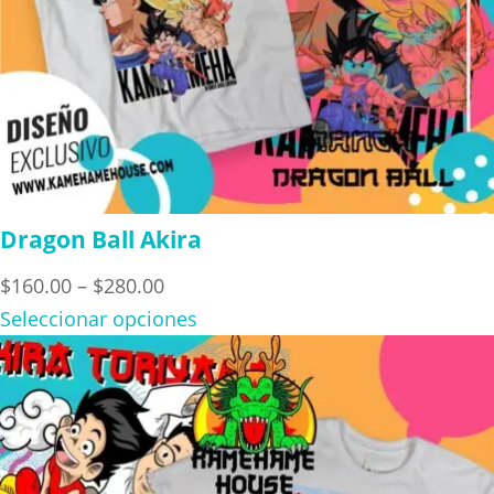
Dragon Ball Akira
Price
$
160.00
–
$
280.00
range:
Seleccionar opciones
$160.00
through
$280.00