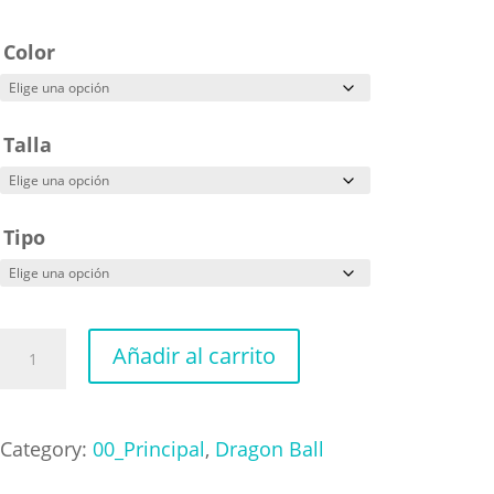
Color
Talla
Tipo
Dragon
Añadir al carrito
Ball
Daima
cantidad
Category:
00_Principal
,
Dragon Ball