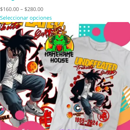
Price
$
160.00
–
$
280.00
range:
Seleccionar opciones
$160.00
through
$280.00