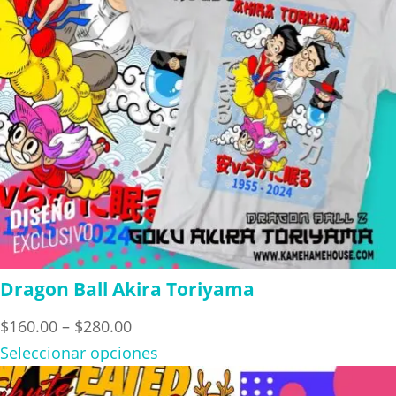
Dragon Ball Akira Toriyama
Price
$
160.00
–
$
280.00
range:
Seleccionar opciones
$160.00