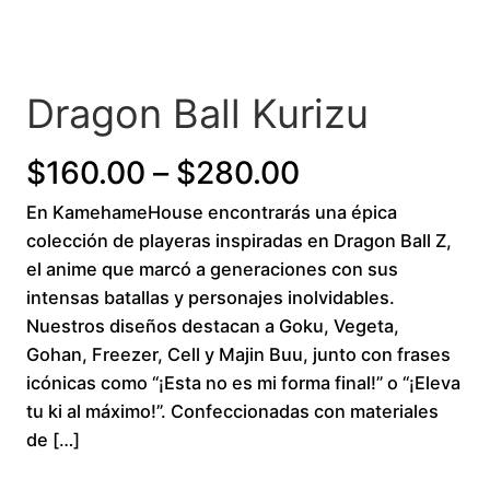
Dragon Ball Kurizu
P
$
160.00
–
$
280.00
En KamehameHouse encontrarás una épica
r
colección de playeras inspiradas en Dragon Ball Z,
i
el anime que marcó a generaciones con sus
intensas batallas y personajes inolvidables.
c
Nuestros diseños destacan a Goku, Vegeta,
Gohan, Freezer, Cell y Majin Buu, junto con frases
e
icónicas como “¡Esta no es mi forma final!” o “¡Eleva
r
tu ki al máximo!”. Confeccionadas con materiales
de […]
a