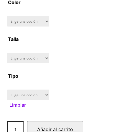
Color
n
g
e
Talla
:
$
1
Tipo
6
0
Limpiar
.
0
D
Añadir al carrito