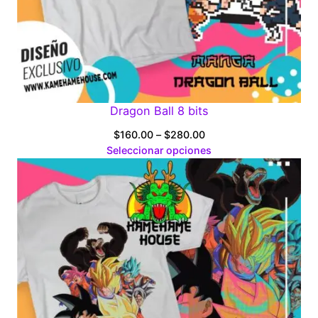
Dragon Ball 8 bits
Price
$
160.00
–
$
280.00
range:
Seleccionar opciones
$160.00
through
$280.00