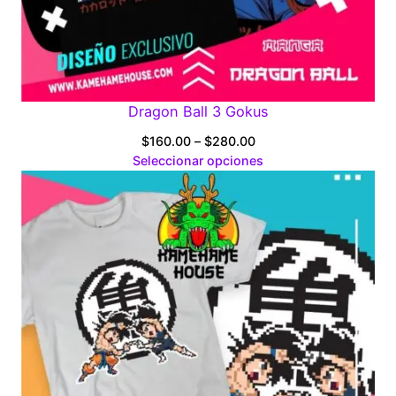
Dragon Ball 3 Gokus
Price
$
160.00
–
$
280.00
range:
Seleccionar opciones
$160.00
through
$280.00