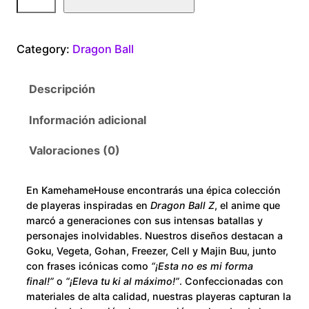
r
0
a
g
t
Category:
Dragon Ball
o
n
h
Descripción
B
r
a
Información adicional
l
o
l
Valoraciones (0)
K
u
u
En KamehameHouse encontrarás una épica colección
r
g
de playeras inspiradas en
Dragon Ball Z
, el anime que
i
marcó a generaciones con sus intensas batallas y
h
z
personajes inolvidables. Nuestros diseños destacan a
Goku, Vegeta, Gohan, Freezer, Cell y Majin Buu, junto
u
$
con frases icónicas como
“¡Esta no es mi forma
c
final!”
o
“¡Eleva tu ki al máximo!”
. Confeccionadas con
a
2
materiales de alta calidad, nuestras playeras capturan la
n