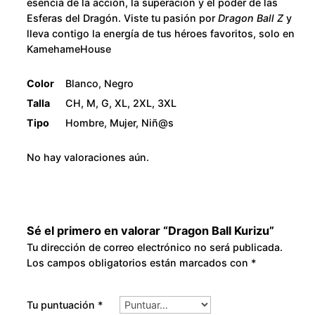
esencia de la acción, la superación y el poder de las
t
8
Esferas del Dragón. Viste tu pasión por
Dragon Ball Z
y
i
lleva contigo la energía de tus héroes favoritos, solo en
0
KamehameHouse
d
a
.
Color
Blanco, Negro
d
Talla
CH, M, G, XL, 2XL, 3XL
0
Tipo
Hombre, Mujer, Niñ@s
0
No hay valoraciones aún.
Sé el primero en valorar “Dragon Ball Kurizu”
Tu dirección de correo electrónico no será publicada.
Los campos obligatorios están marcados con
*
Tu puntuación
*