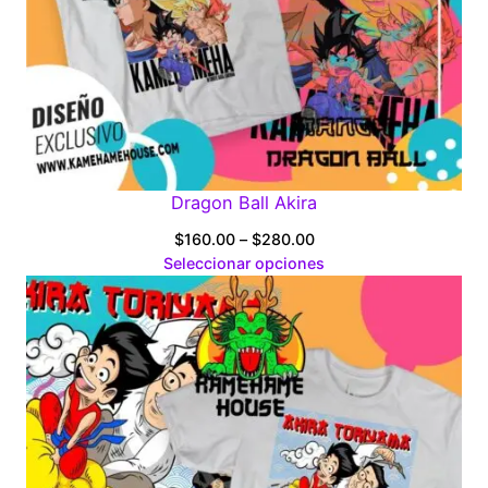
Dragon Ball Akira
Price
$
160.00
–
$
280.00
range:
Seleccionar opciones
$160.00
through
$280.00