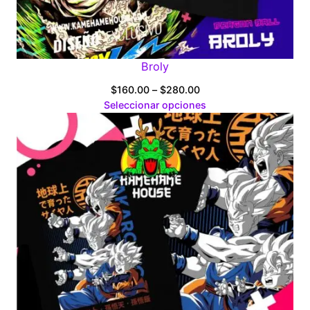
Broly
Price
$
160.00
–
$
280.00
range:
Seleccionar opciones
$160.00
through
$280.00