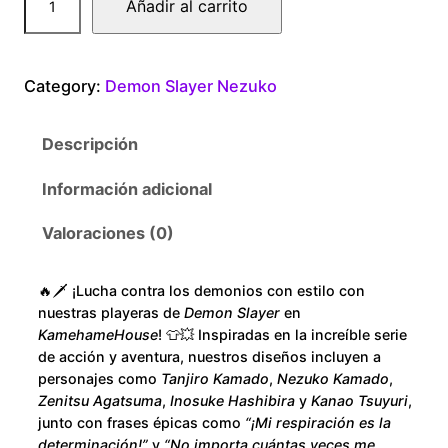
Añadir al carrito
$
e
a
1
m
Category:
Demon Slayer Nezuko
o
8
n
Descripción
S
0
l
Información adicional
.
a
y
Valoraciones (0)
0
e
r
0
🔥🗡️ ¡Lucha contra los demonios con estilo con
N
nuestras playeras de
Demon Slayer
en
e
t
KamehameHouse
! 👕💥 Inspiradas en la increíble serie
z
de acción y aventura, nuestros diseños incluyen a
h
personajes como
Tanjiro Kamado
,
Nezuko Kamado
,
u
Zenitsu Agatsuma
,
Inosuke Hashibira
y
Kanao Tsuyuri
,
k
r
junto con frases épicas como
“¡Mi respiración es la
o
determinación!”
y
“No importa cuántas veces me