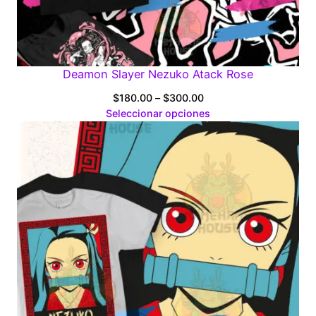
Deamon Slayer Nezuko Atack Rose
Price
$
180.00
–
$
300.00
range:
Seleccionar opciones
$180.00
through
$300.00