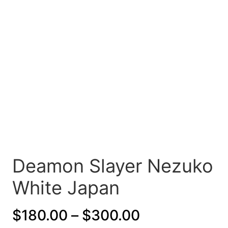
Deamon Slayer Nezuko
White Japan
P
$
180.00
–
$
300.00