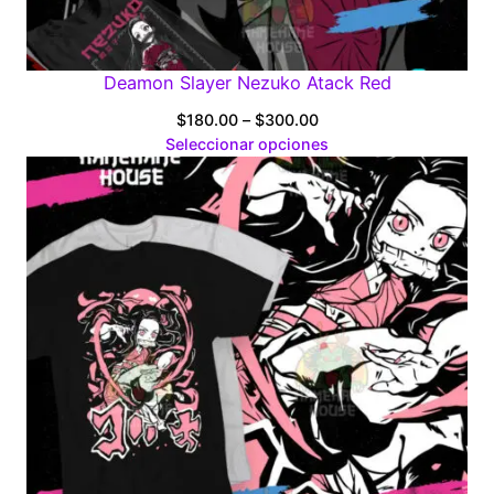
Deamon Slayer Nezuko Atack Red
Price
$
180.00
–
$
300.00
range:
Seleccionar opciones
$180.00
through
$300.00