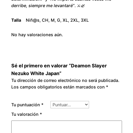
W
o
derribe, siempre me levantaré”
. ⚔️🌿
h
u
i
Talla
Niñ@s, CH, M, G, XL, 2XL, 3XL
t
g
e
No hay valoraciones aún.
J
h
a
p
$
a
Sé el primero en valorar “Deamon Slayer
3
n
Nezuko White Japan”
c
Tu dirección de correo electrónico no será publicada.
0
Los campos obligatorios están marcados con
*
a
n
0
t
Tu puntuación
*
i
.
Tu valoración
*
d
0
a