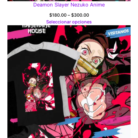
Deamon Slayer Nezuko Anime
Price
$
180.00
–
$
300.00
range:
Seleccionar opciones
$180.00
through
$300.00