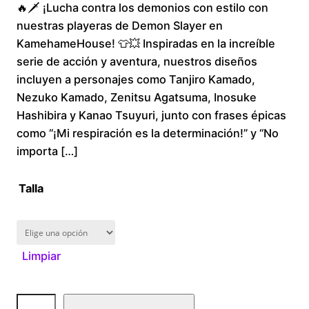
🔥🗡️ ¡Lucha contra los demonios con estilo con
r
nuestras playeras de Demon Slayer en
i
KamehameHouse! 👕💥 Inspiradas en la increíble
serie de acción y aventura, nuestros diseños
c
incluyen a personajes como Tanjiro Kamado,
Nezuko Kamado, Zenitsu Agatsuma, Inosuke
e
Hashibira y Kanao Tsuyuri, junto con frases épicas
r
como “¡Mi respiración es la determinación!” y “No
importa […]
a
Talla
n
g
Limpiar
e
:
D