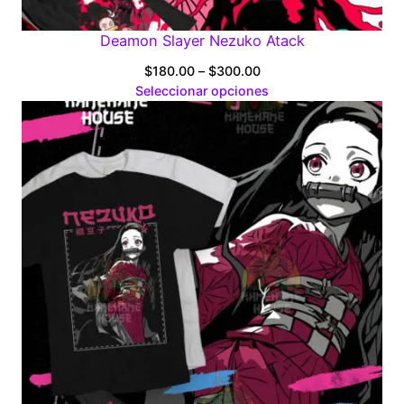
Deamon Slayer Nezuko Atack
Price
$
180.00
–
$
300.00
range:
Seleccionar opciones
$180.00
through
$300.00