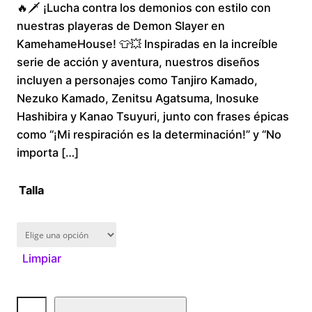
🔥🗡️ ¡Lucha contra los demonios con estilo con
r
nuestras playeras de Demon Slayer en
i
KamehameHouse! 👕💥 Inspiradas en la increíble
serie de acción y aventura, nuestros diseños
c
incluyen a personajes como Tanjiro Kamado,
Nezuko Kamado, Zenitsu Agatsuma, Inosuke
e
Hashibira y Kanao Tsuyuri, junto con frases épicas
r
como “¡Mi respiración es la determinación!” y “No
importa […]
a
Talla
n
g
Limpiar
e
:
D