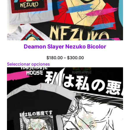
Deamon Slayer Nezuko Bicolor
Price
$
180.00
–
$
300.00
range:
Seleccionar opciones
$180.00
through
$300.00