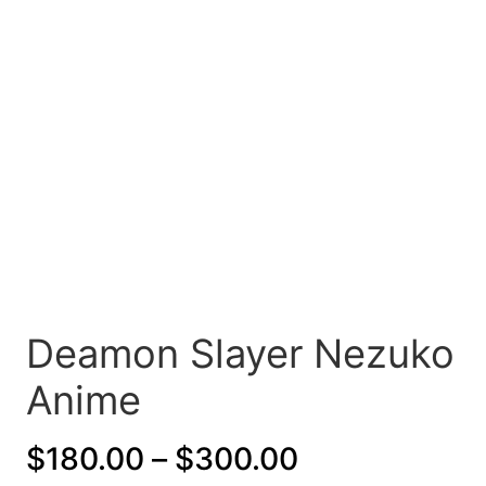
Deamon Slayer Nezuko
Anime
P
$
180.00
–
$
300.00