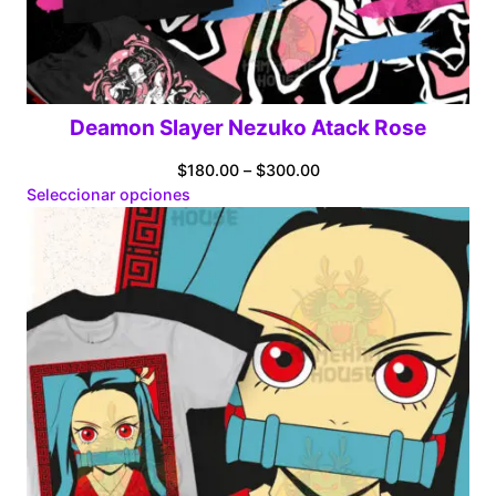
Deamon Slayer Nezuko Atack Rose
Price
$
180.00
–
$
300.00
range:
Seleccionar opciones
$180.00
through
$300.00