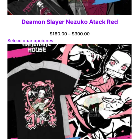
Deamon Slayer Nezuko Atack Red
Price
$
180.00
–
$
300.00
range:
Seleccionar opciones
$180.00
through
$300.00