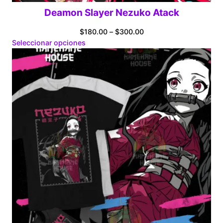
Deamon Slayer Nezuko Atack
Price
$
180.00
–
$
300.00
range:
Seleccionar opciones
$180.00
through
$300.00