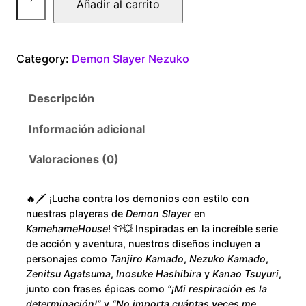
Añadir al carrito
$
e
a
1
m
Category:
Demon Slayer Nezuko
o
8
n
Descripción
S
0
l
Información adicional
.
a
y
Valoraciones (0)
0
e
r
0
🔥🗡️ ¡Lucha contra los demonios con estilo con
N
nuestras playeras de
Demon Slayer
en
e
t
KamehameHouse
! 👕💥 Inspiradas en la increíble serie
z
de acción y aventura, nuestros diseños incluyen a
h
personajes como
Tanjiro Kamado
,
Nezuko Kamado
,
u
Zenitsu Agatsuma
,
Inosuke Hashibira
y
Kanao Tsuyuri
,
k
r
junto con frases épicas como
“¡Mi respiración es la
o
determinación!”
y
“No importa cuántas veces me