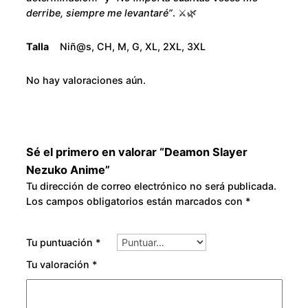
A
o
derribe, siempre me levantaré”
. ⚔️🌿
n
u
i
Talla
Niñ@s, CH, M, G, XL, 2XL, 3XL
m
g
e
No hay valoraciones aún.
c
h
a
n
$
t
Sé el primero en valorar “Deamon Slayer
3
i
Nezuko Anime”
d
Tu dirección de correo electrónico no será publicada.
0
Los campos obligatorios están marcados con
*
a
d
0
Tu puntuación
*
.
Tu valoración
*
0