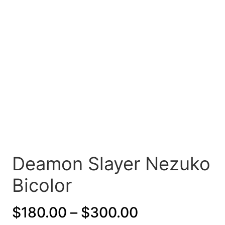
Deamon Slayer Nezuko
Bicolor
P
$
180.00
–
$
300.00