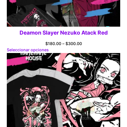
Deamon Slayer Nezuko Atack Red
Price
$
180.00
–
$
300.00
range:
Seleccionar opciones
$180.00
through
$300.00