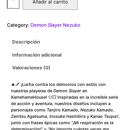
Añadir al carrito
$
e
a
1
m
Category:
Demon Slayer Nezuko
o
8
n
Descripción
S
0
l
Información adicional
.
a
y
Valoraciones (0)
0
e
r
0
🔥🗡️ ¡Lucha contra los demonios con estilo con
N
nuestras playeras de
Demon Slayer
en
e
t
KamehameHouse
! 👕💥 Inspiradas en la increíble serie
z
de acción y aventura, nuestros diseños incluyen a
h
personajes como
Tanjiro Kamado
,
Nezuko Kamado
,
u
Zenitsu Agatsuma
,
Inosuke Hashibira
y
Kanao Tsuyuri
,
k
r
junto con frases épicas como
“¡Mi respiración es la
o
determinación!”
y
“No importa cuántas veces me