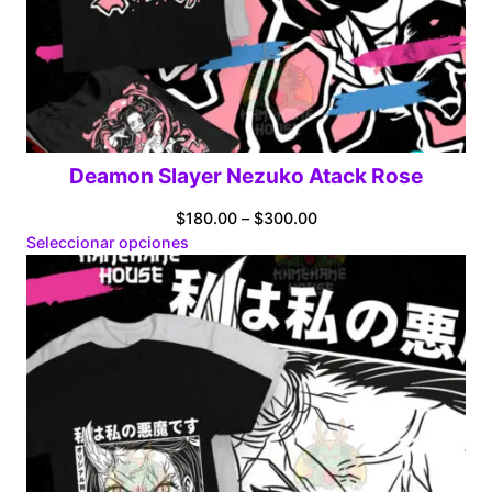
Deamon Slayer Nezuko Atack Rose
Price
$
180.00
–
$
300.00
range:
Seleccionar opciones
$180.00
through
$300.00