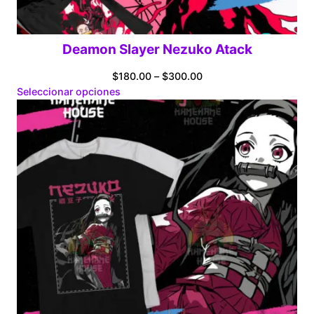
Deamon Slayer Nezuko Atack
Price
$
180.00
–
$
300.00
range:
Seleccionar opciones
$180.00
through
$300.00