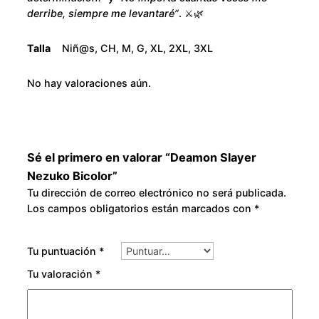
B
o
derribe, siempre me levantaré”
. ⚔️🌿
i
u
c
Talla
Niñ@s, CH, M, G, XL, 2XL, 3XL
o
g
l
No hay valoraciones aún.
o
h
r
c
$
a
Sé el primero en valorar “Deamon Slayer
3
n
Nezuko Bicolor”
t
Tu dirección de correo electrónico no será publicada.
0
Los campos obligatorios están marcados con
*
i
d
0
a
Tu puntuación
*
d
.
Tu valoración
*
0