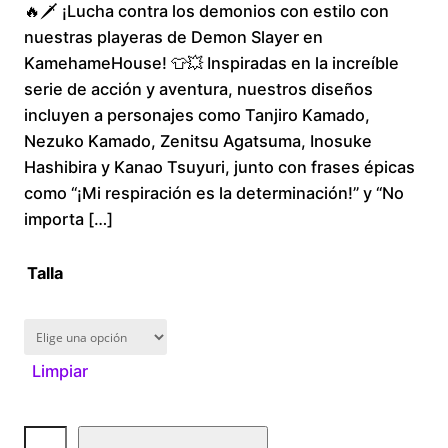
🔥🗡️ ¡Lucha contra los demonios con estilo con
r
nuestras playeras de Demon Slayer en
i
KamehameHouse! 👕💥 Inspiradas en la increíble
serie de acción y aventura, nuestros diseños
c
incluyen a personajes como Tanjiro Kamado,
Nezuko Kamado, Zenitsu Agatsuma, Inosuke
e
Hashibira y Kanao Tsuyuri, junto con frases épicas
r
como “¡Mi respiración es la determinación!” y “No
importa […]
a
Talla
n
g
Limpiar
e
:
D