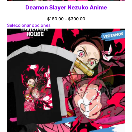
Deamon Slayer Nezuko Anime
Price
$
180.00
–
$
300.00
range:
Seleccionar opciones
$180.00
through
$300.00