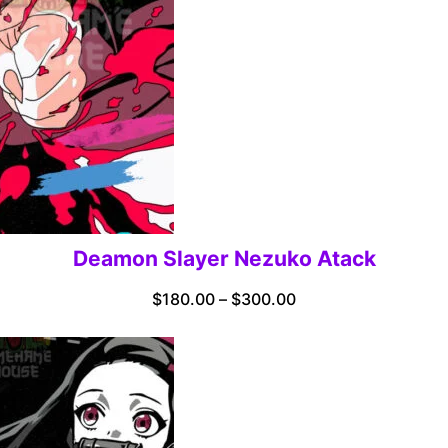
Deamon Slayer Nezuko Atack
Price
$
180.00
–
$
300.00
range:
$180.00
through
$300.00