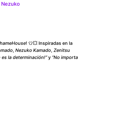
 Nezuko
1
8
0
hameHouse
! 👕💥 Inspiradas en la
.
Kamado
,
Nezuko Kamado
,
Zenitsu
n es la determinación!”
y
“No importa
0
0
t
h
r