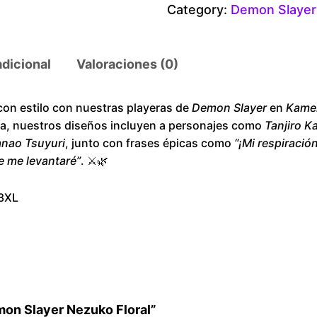
Category:
Demon Slayer
o
n
S
adicional
Valoraciones (0)
l
a
con estilo con nuestras playeras de
Demon Slayer
en
Kame
y
ura, nuestros diseños incluyen a personajes como
Tanjiro 
e
nao Tsuyuri
, junto con frases épicas como
“¡Mi respiració
r
e me levantaré”
. ⚔️🌿
N
e
 3XL
z
u
k
o
F
mon Slayer Nezuko Floral”
l