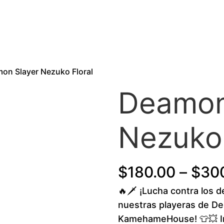
on Slayer Nezuko Floral
Deamon
Nezuko 
$
180.00
–
$
30
🔥🗡️ ¡Lucha contra los 
nuestras playeras de D
KamehameHouse! 👕💥 Ins