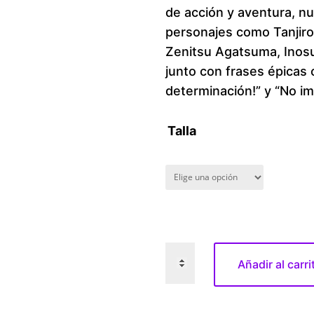
de acción y aventura, n
personajes como Tanjir
Zenitsu Agatsuma, Inosu
junto con frases épicas 
determinación!” y “No i
Talla
D
Añadir al carri
e
a
m