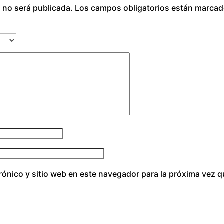
o no será publicada.
Los campos obligatorios están marca
o
r
a
l
c
a
n
t
i
d
a
d
rónico y sitio web en este navegador para la próxima vez 