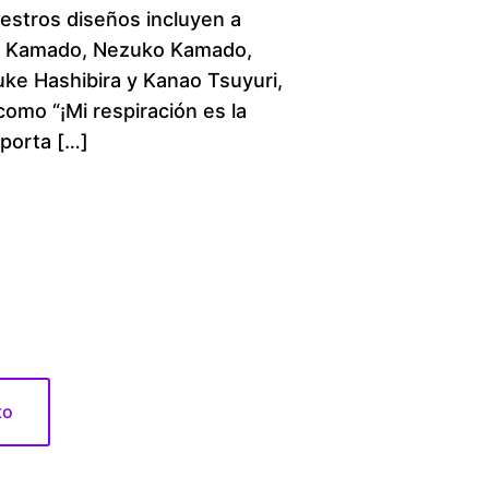
uestros diseños incluyen a
c
o Kamado, Nezuko Kamado,
ke Hashibira y Kanao Tsuyuri,
e
como “¡Mi respiración es la
r
mporta […]
a
n
g
e
:
to
$