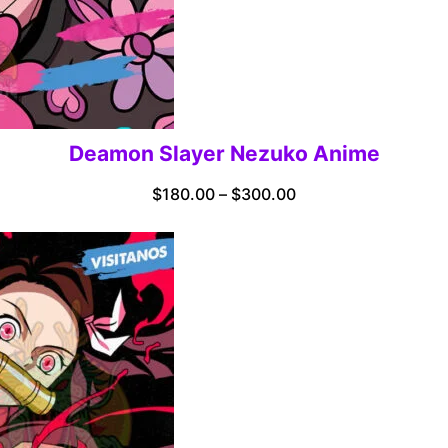
Deamon Slayer Nezuko Anime
Price
$
180.00
–
$
300.00
range:
$180.00
through
$300.00