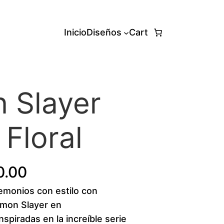
Inicio
Diseños
Cart
 Slayer
Floral
P
0.00
demonios con estilo con
r
emon Slayer en
i
piradas en la increíble serie