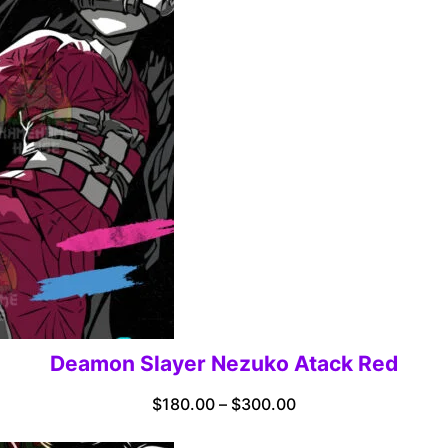
Deamon Slayer Nezuko Atack Red
Price
$
180.00
–
$
300.00
range: