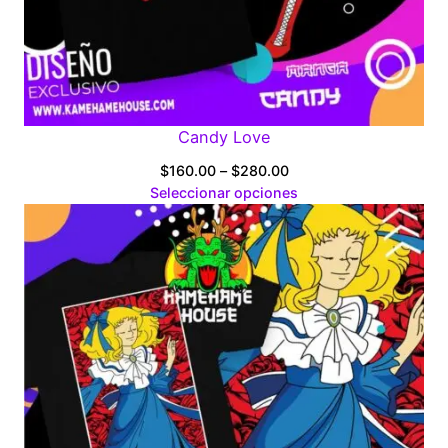
Candy Love
Price
$
160.00
–
$
280.00
range:
Seleccionar opciones
$160.00
through
$280.00