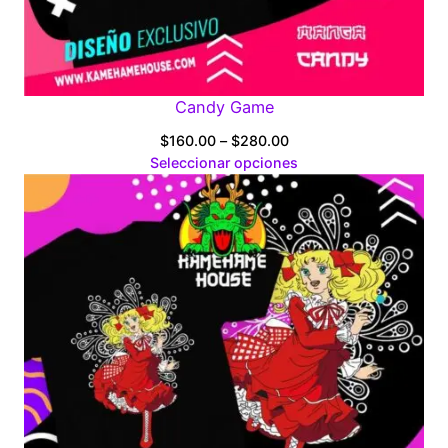
Candy Game
Price
$
160.00
–
$
280.00
range:
Seleccionar opciones
$160.00
through
$280.00