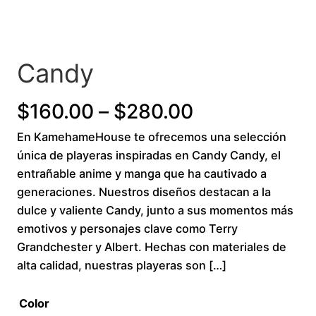
Candy
P
$
160.00
–
$
280.00
En KamehameHouse te ofrecemos una selección
r
única de playeras inspiradas en Candy Candy, el
i
entrañable anime y manga que ha cautivado a
generaciones. Nuestros diseños destacan a la
c
dulce y valiente Candy, junto a sus momentos más
emotivos y personajes clave como Terry
e
Grandchester y Albert. Hechas con materiales de
r
alta calidad, nuestras playeras son […]
a
Color