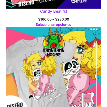
Candy Beatiful
Price
$
160.00
–
$
280.00
range:
Seleccionar opciones
$160.00
through
$280.00