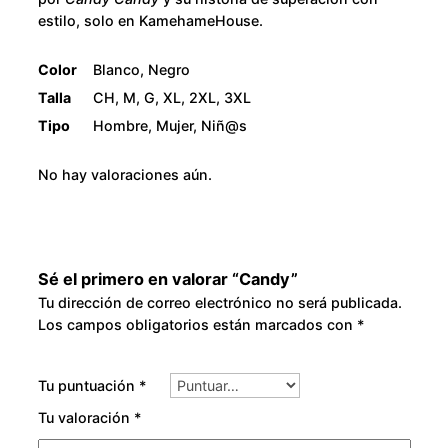
8
estilo, solo en KamehameHouse.
0
Color
Blanco, Negro
Talla
CH, M, G, XL, 2XL, 3XL
.
Tipo
Hombre, Mujer, Niñ@s
0
No hay valoraciones aún.
0
Sé el primero en valorar “Candy”
Tu dirección de correo electrónico no será publicada.
Los campos obligatorios están marcados con
*
Tu puntuación
*
Tu valoración
*