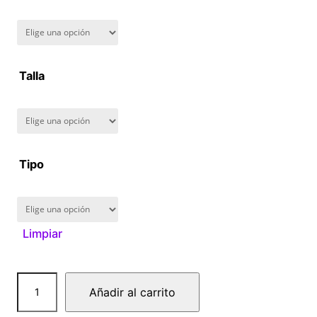
n
g
Talla
e
:
$
Tipo
1
6
Limpiar
0
.
C
Añadir al carrito
0
a