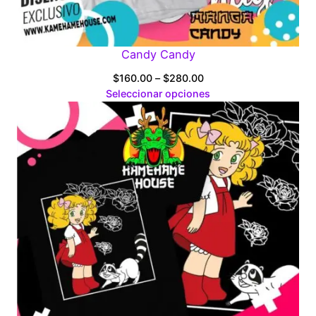
Candy Candy
Price
$
160.00
–
$
280.00
range:
Seleccionar opciones
$160.00
through
$280.00