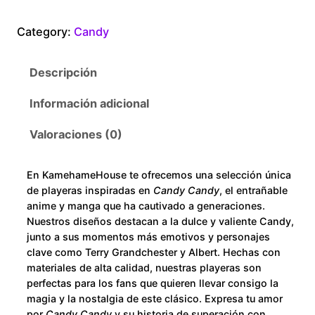
n
0
d
Category:
Candy
y
t
c
Descripción
a
h
n
Información adicional
r
t
i
Valoraciones (0)
o
d
a
u
En KamehameHouse te ofrecemos una selección única
d
de playeras inspiradas en
Candy Candy
, el entrañable
g
anime y manga que ha cautivado a generaciones.
Nuestros diseños destacan a la dulce y valiente Candy,
h
junto a sus momentos más emotivos y personajes
clave como Terry Grandchester y Albert. Hechas con
$
materiales de alta calidad, nuestras playeras son
perfectas para los fans que quieren llevar consigo la
2
magia y la nostalgia de este clásico. Expresa tu amor
por
Candy Candy
y su historia de superación con