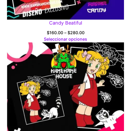
Candy Beatiful
Price
$
160.00
–
$
280.00
range:
Seleccionar opciones
$160.00
through
$280.00