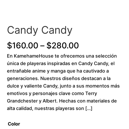
Candy Candy
P
$
160.00
–
$
280.00
En KamehameHouse te ofrecemos una selección
r
única de playeras inspiradas en Candy Candy, el
i
entrañable anime y manga que ha cautivado a
generaciones. Nuestros diseños destacan a la
c
dulce y valiente Candy, junto a sus momentos más
emotivos y personajes clave como Terry
e
Grandchester y Albert. Hechas con materiales de
r
alta calidad, nuestras playeras son […]
a
Color