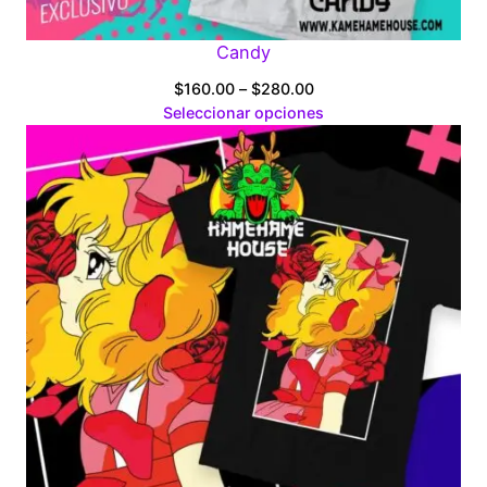
Candy
Price
$
160.00
–
$
280.00
range:
Seleccionar opciones
$160.00
through
$280.00