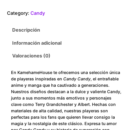
n
0
d
Category:
Candy
y
t
C
Descripción
a
h
n
Información adicional
r
d
y
Valoraciones (0)
o
c
a
u
En KamehameHouse te ofrecemos una selección única
n
de playeras inspiradas en
Candy Candy
, el entrañable
t
g
anime y manga que ha cautivado a generaciones.
i
Nuestros diseños destacan a la dulce y valiente Candy,
h
junto a sus momentos más emotivos y personajes
d
clave como Terry Grandchester y Albert. Hechas con
a
$
materiales de alta calidad, nuestras playeras son
d
perfectas para los fans que quieren llevar consigo la
2
magia y la nostalgia de este clásico. Expresa tu amor
por
Candy Candy
y su historia de superación con