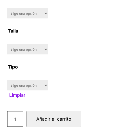
n
g
Talla
e
:
$
Tipo
1
6
Limpiar
0
.
C
Añadir al carrito
0
a