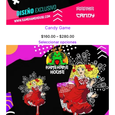
Candy Game
Price
$
160.00
–
$
280.00
range:
Seleccionar opciones
$160.00
through
$280.00