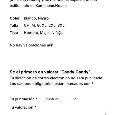
8
estilo, solo en KamehameHouse.
0
Color
Blanco, Negro
Talla
CH, M, G, XL, 2XL, 3XL
.
Tipo
Hombre, Mujer, Niñ@s
0
No hay valoraciones aún.
0
Sé el primero en valorar “Candy Candy”
Tu dirección de correo electrónico no será publicada.
Los campos obligatorios están marcados con
*
Tu puntuación
*
Tu valoración
*