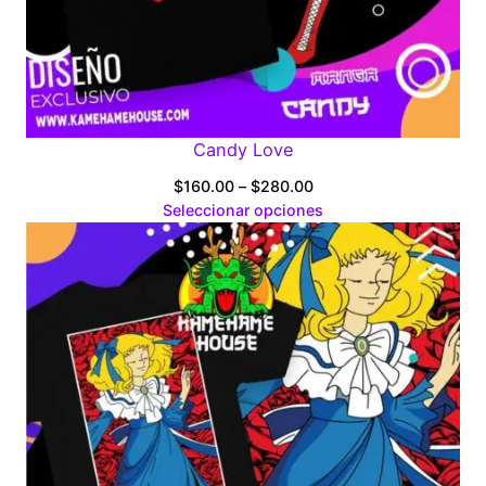
Candy Love
Price
$
160.00
–
$
280.00
range:
Seleccionar opciones
$160.00
through
$280.00