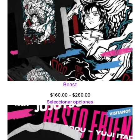
Beast
Price
$
160.00
–
$
280.00
range:
Seleccionar opciones
$160.00
through
$280.00