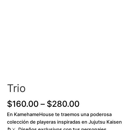
Trio
P
$
160.00
–
$
280.00
En KamehameHouse te traemos una poderosa
r
colección de playeras inspiradas en Jujutsu Kaisen
i
🌀⚔️. Diseños exclusivos con tus personajes