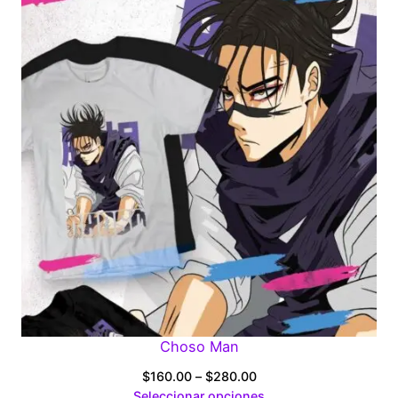
through
$280.00
Choso Man
Price
$
160.00
–
$
280.00
range:
Seleccionar opciones