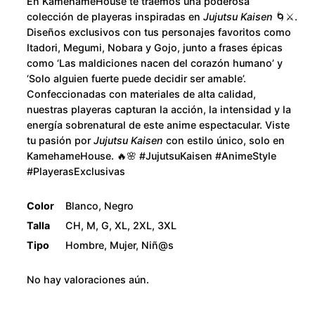
u
En KamehameHouse te traemos una poderosa
colección de playeras inspiradas en
Jujutsu Kaisen
🌀⚔️.
g
Diseños exclusivos con tus personajes favoritos como
Itadori, Megumi, Nobara y Gojo, junto a frases épicas
h
como ‘Las maldiciones nacen del corazón humano’ y
‘Solo alguien fuerte puede decidir ser amable’.
$
Confeccionadas con materiales de alta calidad,
nuestras playeras capturan la acción, la intensidad y la
2
energía sobrenatural de este anime espectacular. Viste
tu pasión por
Jujutsu Kaisen
con estilo único, solo en
8
KamehameHouse. 🔥🌸 #JujutsuKaisen #AnimeStyle
#PlayerasExclusivas
0
Color
Blanco, Negro
.
Talla
CH, M, G, XL, 2XL, 3XL
Tipo
Hombre, Mujer, Niñ@s
0
No hay valoraciones aún.
0