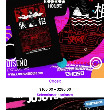
Choso
Price
$
160.00
–
$
280.00
range:
Seleccionar opciones
$160.00
through