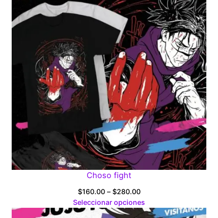
$280.00
Choso fight
Price
$
160.00
–
$
280.00
range:
Seleccionar opciones
$160.00