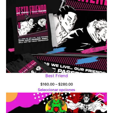
Best Friend
Price
$
160.00
–
$
280.00
range:
Seleccionar opciones
$160.00
through
$280.00