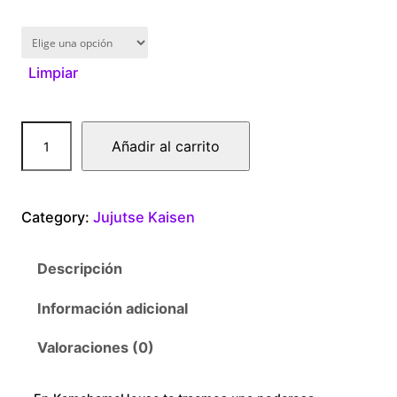
1
6
Limpiar
0
.
T
Añadir al carrito
0
r
i
0
o
Category:
Jujutse Kaisen
c
t
a
Descripción
n
h
t
Información adicional
r
i
d
Valoraciones (0)
o
a
d