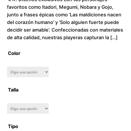
favoritos como Itadori, Megumi, Nobara y Gojo,
c
junto a frases épicas como ‘Las maldiciones nacen
del corazón humano’ y ‘Solo alguien fuerte puede
e
decidir ser amable’. Confeccionadas con materiales
r
de alta calidad, nuestras playeras capturan la […]
a
Color
n
g
Talla
e
:
$
Tipo