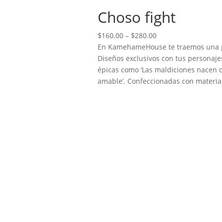
Choso fight
Price
$
160.00
–
$
280.00
range:
En KamehameHouse te traemos una pod
$160.00
Diseños exclusivos con tus personajes
through
épicas como ‘Las maldiciones nacen d
$280.00
amable’. Confeccionadas con material