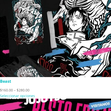
Beast
Price
$
160.00
–
$
280.00
range:
Seleccionar opciones
$160.00
through