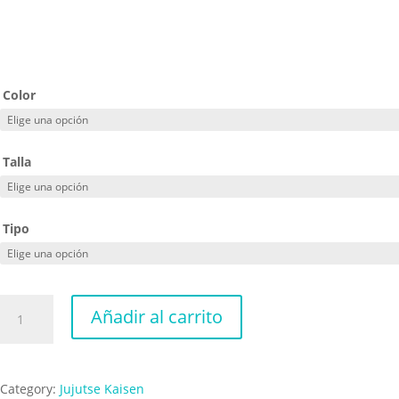
Color
Talla
Tipo
Choso
Añadir al carrito
fight
cantidad
Category:
Jujutse Kaisen