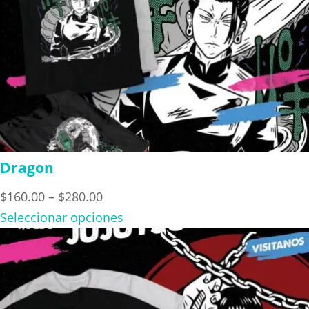
Dragon
Price
$
160.00
–
$
280.00
range:
Seleccionar opciones
$160.00
through
$280.00