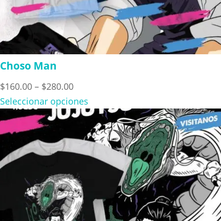
Choso Man
Price
$
160.00
–
$
280.00
range:
Seleccionar opciones
$160.00
through
$280.00