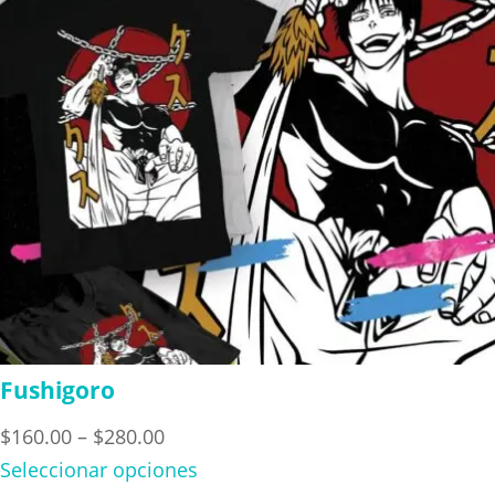
Fushigoro
Price
$
160.00
–
$
280.00
range:
Seleccionar opciones