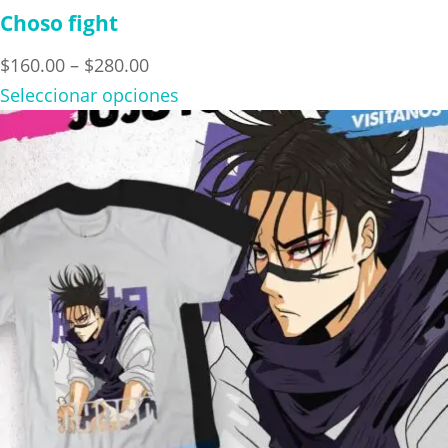
Choso fight
Price
$
160.00
–
$
280.00
range:
Seleccionar opciones
$160.00
through
$280.00