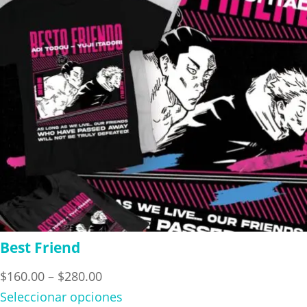
Best Friend
Price
$
160.00
–
$
280.00
range:
Seleccionar opciones