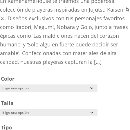
range:
En KamehameHouse te traemos una poderosa
$160.00
colección de playeras inspiradas en Jujutsu Kaisen 🌀
through
⚔️. Diseños exclusivos con tus personajes favoritos
$280.00
como Itadori, Megumi, Nobara y Gojo, junto a frases
épicas como ‘Las maldiciones nacen del corazón
humano’ y ‘Solo alguien fuerte puede decidir ser
amable’. Confeccionadas con materiales de alta
calidad, nuestras playeras capturan la […]
Color
Talla
Tipo