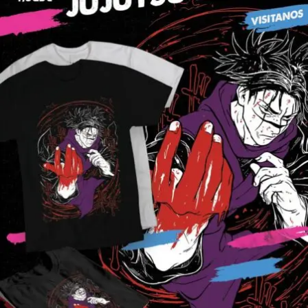
$160.00
through
$280.00