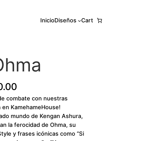
Inicio
Diseños
Cart
 Ohma
P
0.00
u de combate con nuestras
r
ma en KamehameHouse!
i
adado mundo de Kengan Ashura,
an la ferocidad de Ohma, su
c
Style y frases icónicas como “Si