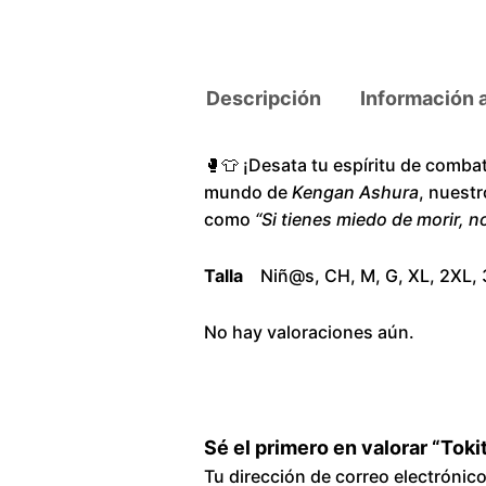
Descripción
Información 
🥊👕 ¡Desata tu espíritu de comba
mundo de
Kengan Ashura
, nuest
como
“Si tienes miedo de morir, 
Talla
Niñ@s, CH, M, G, XL, 2XL,
No hay valoraciones aún.
Sé el primero en valorar “Tok
Tu dirección de correo electrónic