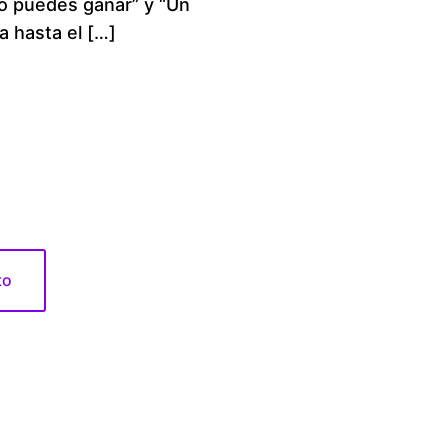
no puedes ganar” y “Un
e
a hasta el […]
r
a
n
g
e
to
:
$
1