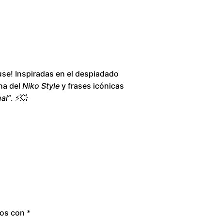
8
0
.
0
! Inspiradas en el despiadado
cha del
Niko Style
y frases icónicas
0
al”
. ⚡💥
t
h
r
o
u
dos con
*