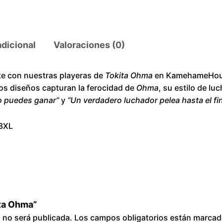
h
m
a
adicional
Valoraciones (0)
c
a
n
te con nuestras playeras de
Tokita Ohma
en KamehameHouse
ros diseños capturan la ferocidad de
t
Ohma
, su estilo de lu
no puedes ganar”
y
“Un verdadero luchador pelea hasta el fin
i
d
 3XL
a
d
ita Ohma”
o no será publicada.
Los campos obligatorios están marca