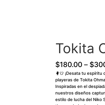
Tokita
$
180.00
–
$
30
🥊👕 ¡Desata tu espírit
playeras de Tokita Oh
Inspiradas en el despi
nuestros diseños captur
estilo de lucha del Niko 