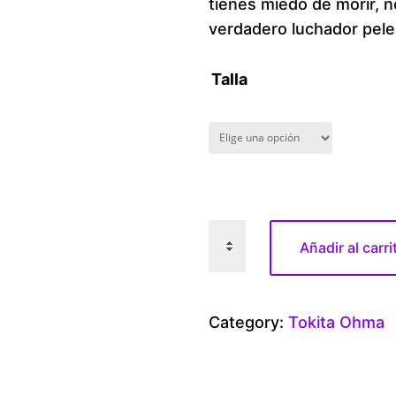
tienes miedo de morir, 
verdadero luchador pele
Talla
T
Añadir al carri
o
k
i
Category:
Tokita Ohma
t
a
O