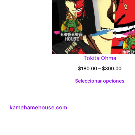
Tokita Ohma
Price
$
180.00
–
$
300.00
range
Seleccionar opciones
$180.
throu
$300
kamehamehouse.com