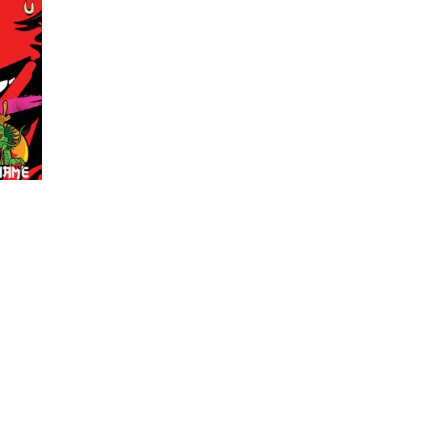
:
00
gh
.00