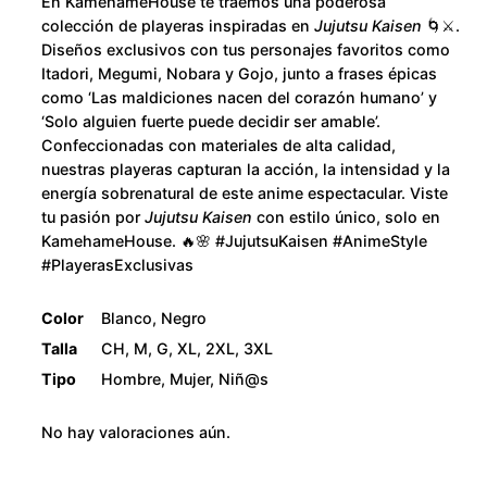
u
En KamehameHouse te traemos una poderosa
n
colección de playeras inspiradas en
Jujutsu Kaisen
🌀⚔️.
t
g
Diseños exclusivos con tus personajes favoritos como
i
Itadori, Megumi, Nobara y Gojo, junto a frases épicas
h
como ‘Las maldiciones nacen del corazón humano’ y
d
‘Solo alguien fuerte puede decidir ser amable’.
a
$
Confeccionadas con materiales de alta calidad,
d
nuestras playeras capturan la acción, la intensidad y la
2
energía sobrenatural de este anime espectacular. Viste
tu pasión por
Jujutsu Kaisen
con estilo único, solo en
8
KamehameHouse. 🔥🌸 #JujutsuKaisen #AnimeStyle
#PlayerasExclusivas
0
Color
Blanco, Negro
.
Talla
CH, M, G, XL, 2XL, 3XL
Tipo
Hombre, Mujer, Niñ@s
0
No hay valoraciones aún.
0