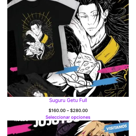
Suguru Getu Full
Price
$
160.00
–
$
280.00
range:
Seleccionar opciones
$160.00
through