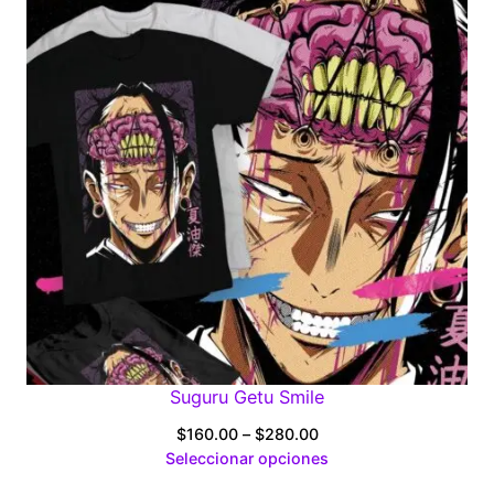
$280.00
Suguru Getu Smile
Price
$
160.00
–
$
280.00
range:
Seleccionar opciones
$160.00