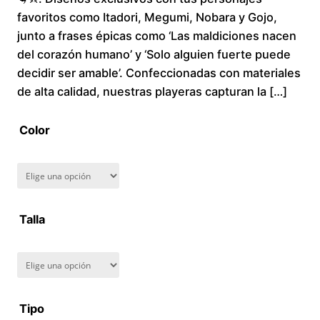
favoritos como Itadori, Megumi, Nobara y Gojo,
c
junto a frases épicas como ‘Las maldiciones nacen
del corazón humano’ y ‘Solo alguien fuerte puede
e
decidir ser amable’. Confeccionadas con materiales
r
de alta calidad, nuestras playeras capturan la […]
a
Color
n
g
Talla
e
:
$
Tipo