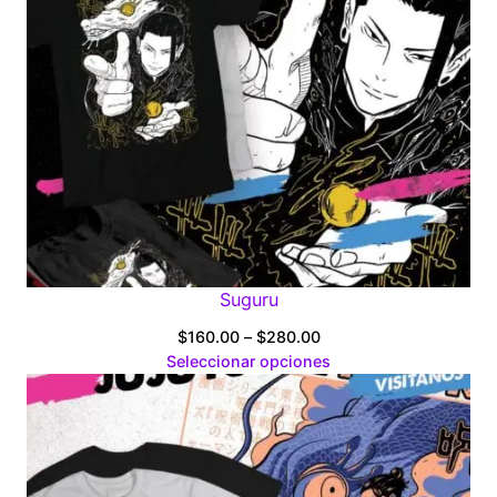
Suguru
Price
$
160.00
–
$
280.00
range:
Seleccionar opciones
$160.00
through
$280.00