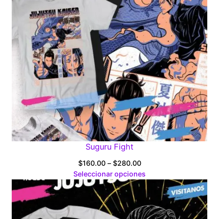
Suguru Fight
Price
$
160.00
–
$
280.00
range:
Seleccionar opciones
$160.00
through
$280.00