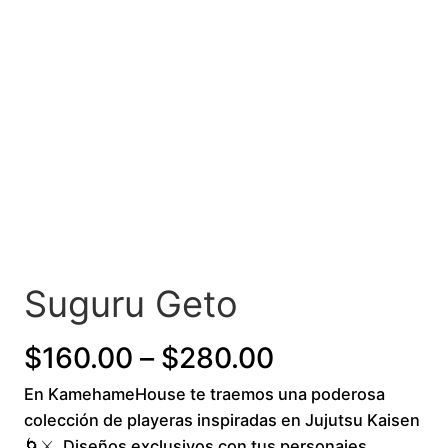
Suguru Geto
P
$
160.00
–
$
280.00
En KamehameHouse te traemos una poderosa
r
colección de playeras inspiradas en Jujutsu Kaisen
i
🌀⚔️. Diseños exclusivos con tus personajes