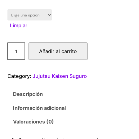
1
6
Limpiar
0
.
S
Añadir al carrito
0
u
g
0
u
Category:
Jujutsu Kaisen Suguro
r
t
u
Descripción
G
h
e
Información adicional
r
t
o
Valoraciones (0)
o
c
a