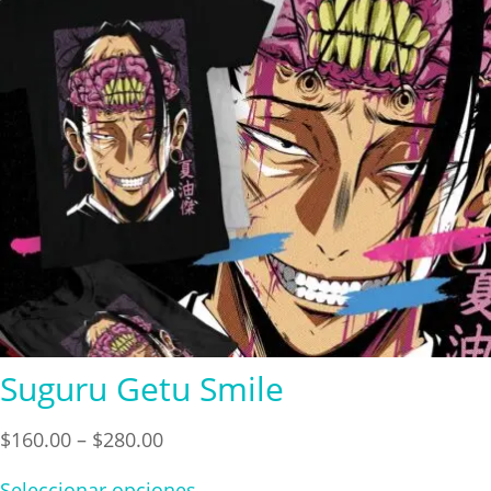
Suguru Getu Smile
Price
$
160.00
–
$
280.00
range:
Seleccionar opciones