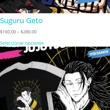
Suguru Geto
Price
$
160.00
–
$
280.00
range:
Seleccionar opciones
$160.00
through
$280.00