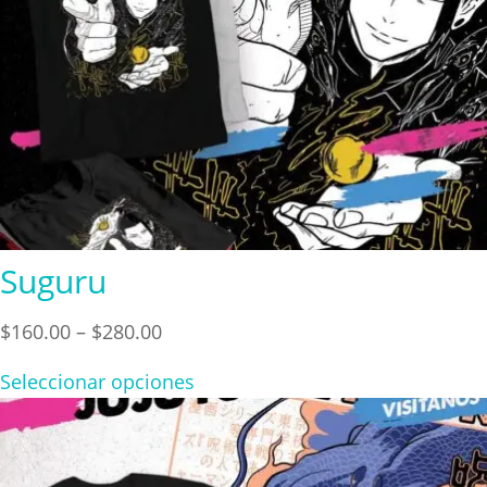
Suguru
Price
$
160.00
–
$
280.00
range:
Seleccionar opciones
$160.00
through
$280.00