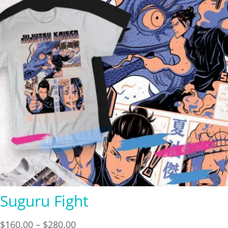
Suguru Fight
Price
$
160.00
–
$
280.00