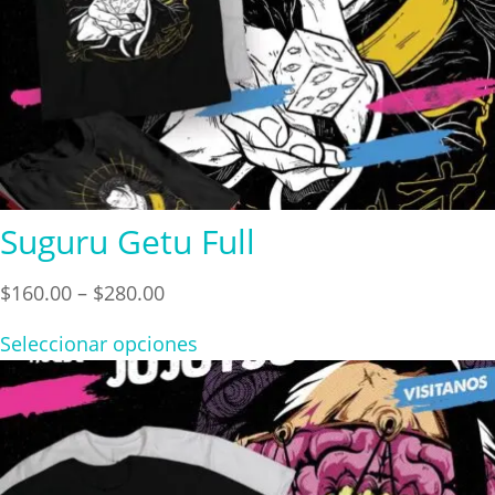
Suguru Getu Full
Price
$
160.00
–
$
280.00
range:
Seleccionar opciones
$160.00
through
$280.00