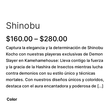
Shinobu
P
$
160.00
–
$
280.00
Captura la elegancia y la determinación de Shinobu
r
Kocho con nuestras playeras exclusivas de Demon
i
Slayer en Kamehamehouse: Lleva contigo la fuerza
y la gracia de la Hashira de Insectos mientras lucha
c
contra demonios con su estilo único y técnicas
mortales. Con nuestros diseños únicos y coloridos,
e
destaca con el aura encantadora y poderosa de […]
r
Color
a