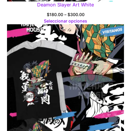
Deamon Slayer Art White
Price
$
180.00
–
$
300.00
range:
Seleccionar opciones
$180.00
through
$300.00