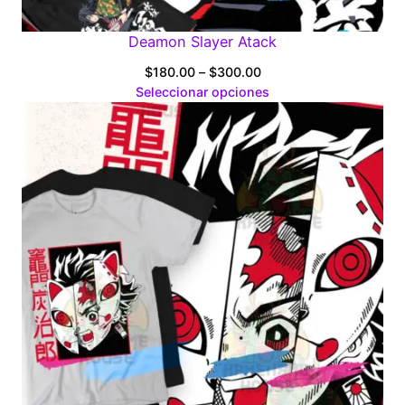
Deamon Slayer Atack
Price
$
180.00
–
$
300.00
range:
Seleccionar opciones
$180.00
through
$300.00