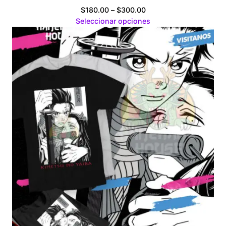
Price
$
180.00
–
$
300.00
range:
Seleccionar opciones
$180.00
through
$300.00