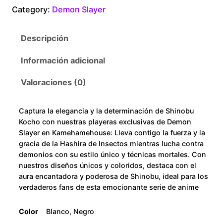
n
Category:
Demon Slayer
0
o
b
t
Descripción
u
c
h
Información adicional
a
r
n
Valoraciones (0)
t
o
i
Captura la elegancia y la determinación de Shinobu
d
u
Kocho con nuestras playeras exclusivas de Demon
a
Slayer en Kamehamehouse: Lleva contigo la fuerza y la
d
g
gracia de la Hashira de Insectos mientras lucha contra
demonios con su estilo único y técnicas mortales. Con
h
nuestros diseños únicos y coloridos, destaca con el
aura encantadora y poderosa de Shinobu, ideal para los
verdaderos fans de esta emocionante serie de anime
$
2
Color
Blanco, Negro