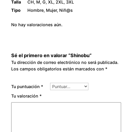
Talla
CH, M, G, XL, 2XL, 3XL
8
Tipo
Hombre, Mujer, Niñ@s
0
No hay valoraciones aún.
.
0
Sé el primero en valorar “Shinobu”
0
Tu dirección de correo electrónico no será publicada.
Los campos obligatorios están marcados con
*
Tu puntuación
*
Tu valoración
*