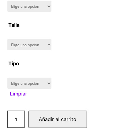
n
g
Talla
e
:
$
Tipo
1
6
Limpiar
0
S
.
Añadir al carrito
h
0
i