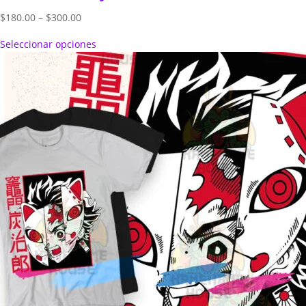
Price
$
180.00
–
$
300.00
range:
Seleccionar opciones
$180.00
through
$300.00