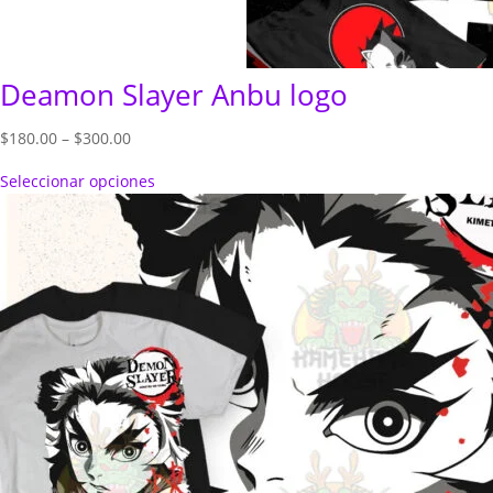
Deamon Slayer Anbu logo
Price
$
180.00
–
$
300.00
range:
Seleccionar opciones
$180.00
through
$300.00