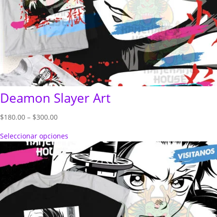
Deamon Slayer Art
Price
$
180.00
–
$
300.00
range:
Seleccionar opciones
$180.00
through
$300.00