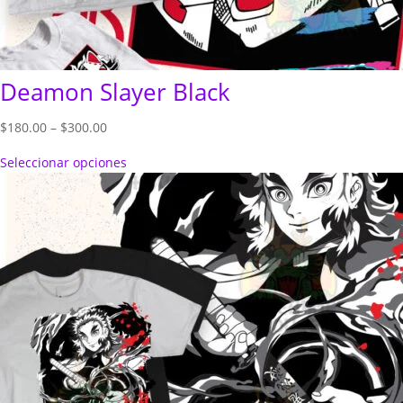
Deamon Slayer Black
Price
$
180.00
–
$
300.00
range:
Seleccionar opciones
$180.00
through
$300.00