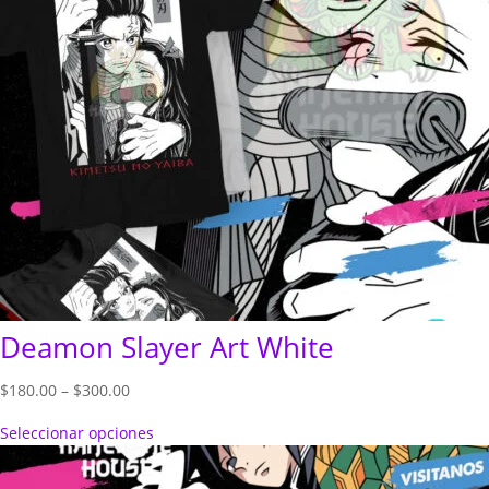
Deamon Slayer Art White
Price
$
180.00
–
$
300.00
range:
Seleccionar opciones
$180.00
through