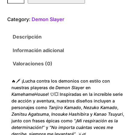
a
1
m
Category:
Demon Slayer
o
8
n
Descripción
S
0
l
Información adicional
.
a
y
Valoraciones (0)
0
e
r
0
🔥🗡️ ¡Lucha contra los demonios con estilo con
G
nuestras playeras de
Demon Slayer
en
e
t
KamehameHouse
! 👕💥 Inspiradas en la increíble serie
i
de acción y aventura, nuestros diseños incluyen a
h
personajes como
Tanjiro Kamado
,
Nezuko Kamado
,
s
Zenitsu Agatsuma
,
Inosuke Hashibira
y
Kanao Tsuyuri
,
h
r
junto con frases épicas como
“¡Mi respiración es la
a
determinación!”
y
“No importa cuántas veces me
T
derribe, siempre me levantaré”
. ⚔️🌿