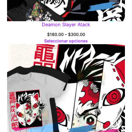
Deamon Slayer Atack
Price
$
180.00
–
$
300.00
range:
Seleccionar opciones
$180.00
through
$300.00