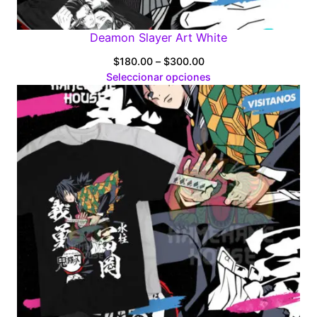
Deamon Slayer Art White
Price
$
180.00
–
$
300.00
range:
Seleccionar opciones
$180.00
through
$300.00