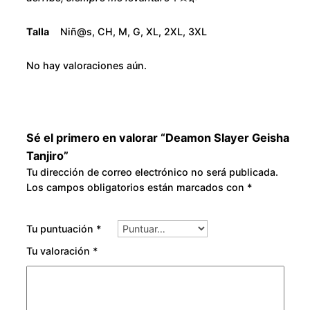
o
a
u
n
Talla
Niñ@s, CH, M, G, XL, 2XL, 3XL
j
g
i
No hay valoraciones aún.
r
h
o
c
$
a
Sé el primero en valorar “Deamon Slayer Geisha
3
n
Tanjiro”
t
Tu dirección de correo electrónico no será publicada.
0
Los campos obligatorios están marcados con
*
i
d
0
a
Tu puntuación
*
d
.
Tu valoración
*
0