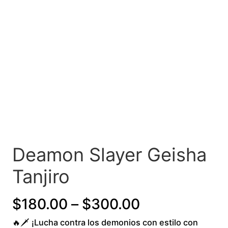
Deamon Slayer Geisha
Tanjiro
P
$
180.00
–
$
300.00
🔥🗡️ ¡Lucha contra los demonios con estilo con
r