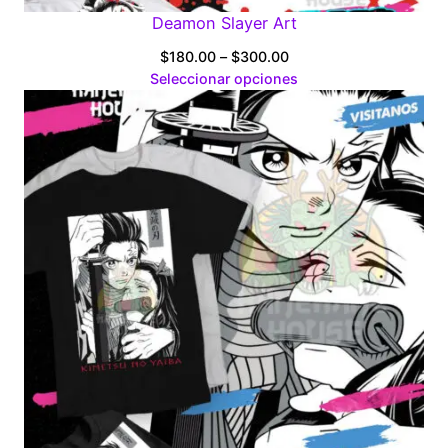
Deamon Slayer Art
Price
$
180.00
–
$
300.00
range:
Seleccionar opciones
$180.00
through
$300.00