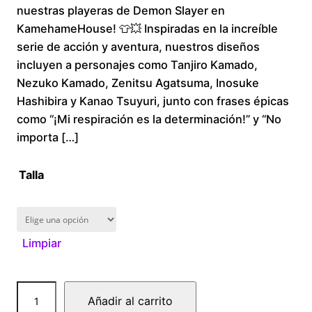
nuestras playeras de Demon Slayer en
i
KamehameHouse! 👕💥 Inspiradas en la increíble
serie de acción y aventura, nuestros diseños
c
incluyen a personajes como Tanjiro Kamado,
Nezuko Kamado, Zenitsu Agatsuma, Inosuke
e
Hashibira y Kanao Tsuyuri, junto con frases épicas
r
como “¡Mi respiración es la determinación!” y “No
importa […]
a
Talla
n
g
Limpiar
e
:
D
Añadir al carrito
$
e