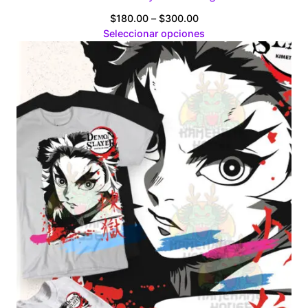
Price
$
180.00
–
$
300.00
range:
Seleccionar opciones
$180.00
through
$300.00