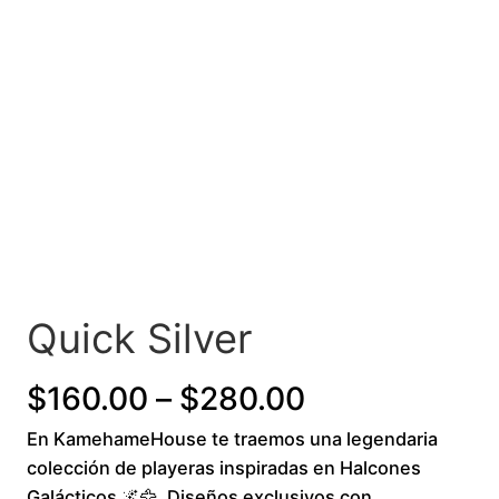
Quick Silver
P
$
160.00
–
$
280.00
En KamehameHouse te traemos una legendaria
r
colección de playeras inspiradas en Halcones
i
Galácticos 🌌🦅. Diseños exclusivos con