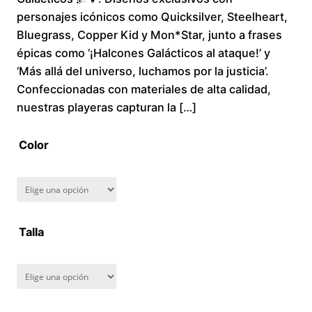
personajes icónicos como Quicksilver, Steelheart,
c
Bluegrass, Copper Kid y Mon*Star, junto a frases
épicas como ‘¡Halcones Galácticos al ataque!’ y
e
‘Más allá del universo, luchamos por la justicia’.
r
Confeccionadas con materiales de alta calidad,
nuestras playeras capturan la […]
a
Color
n
g
e
Talla
:
$