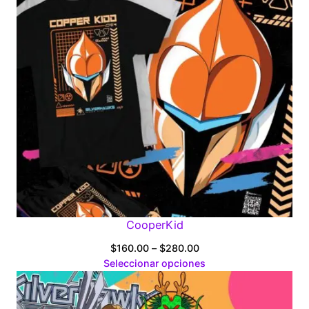
CooperKid
Price
$
160.00
–
$
280.00
range:
Seleccionar opciones
$160.00
through
$280.00