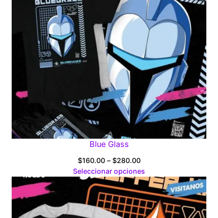
Blue Glass
Price
$
160.00
–
$
280.00
range:
Seleccionar opciones
$160.00
through
$280.00