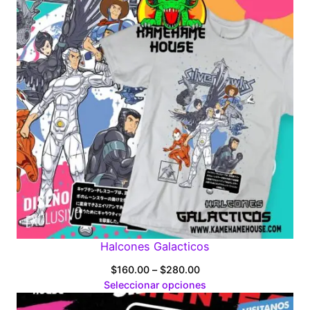
Halcones Galacticos
Price
$
160.00
–
$
280.00
range:
Seleccionar opciones
$160.00