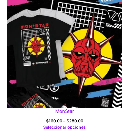
through
$280.00
MonStar
Price
$
160.00
–
$
280.00
range:
Seleccionar opciones