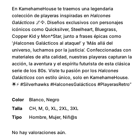
u
c
En KamehameHouse te traemos una legendaria
a
g
colección de playeras inspiradas en
Halcones
n
Galácticos
🌌🦅. Diseños exclusivos con personajes
h
t
icónicos como Quicksilver, Steelheart, Bluegrass,
Copper Kid y Mon*Star, junto a frases épicas como
i
$
‘¡Halcones Galácticos al ataque!’ y ‘Más allá del
d
universo, luchamos por la justicia’. Confeccionadas con
a
2
materiales de alta calidad, nuestras playeras capturan la
d
acción, la aventura y el espíritu futurista de esta clásica
8
serie de los 80s. Viste tu pasión por los
Halcones
Galácticos
con estilo único, solo en KamehameHouse.
0
🌟⚡ #Silverhawks #HalconesGalácticos #PlayerasRetro”
.
Color
Blanco, Negro
Talla
CH, M, G, XL, 2XL, 3XL
0
Tipo
Hombre, Mujer, Niñ@s
0
No hay valoraciones aún.