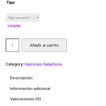
1
Tipo
6
0
Limpiar
.
0
Q
Añadir al carrito
u
0
i
c
t
Category:
Halcones Galacticos
k
S
h
Descripción
i
r
l
Información adicional
v
o
e
Valoraciones (0)
r