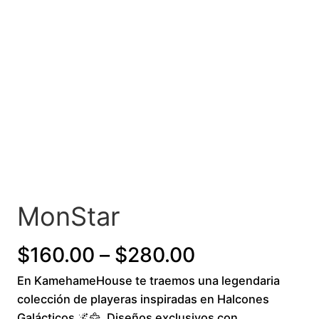
MonStar
P
$
160.00
–
$
280.00
En KamehameHouse te traemos una legendaria
r
colección de playeras inspiradas en Halcones
i
Galácticos 🌌🦅. Diseños exclusivos con