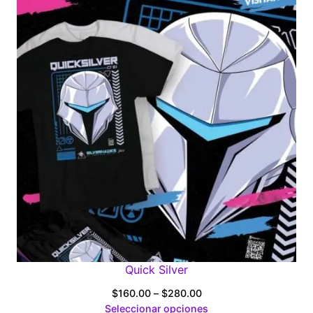
through
$280.00
Quick Silver
Price
$
160.00
–
$
280.00
range:
Seleccionar opciones