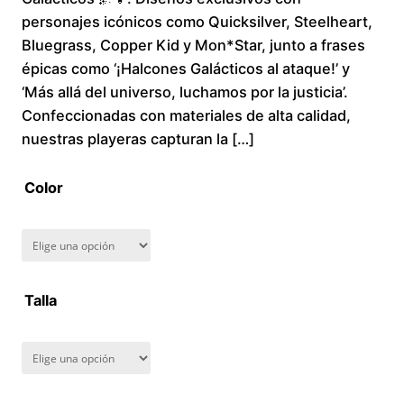
personajes icónicos como Quicksilver, Steelheart,
c
Bluegrass, Copper Kid y Mon*Star, junto a frases
épicas como ‘¡Halcones Galácticos al ataque!’ y
e
‘Más allá del universo, luchamos por la justicia’.
r
Confeccionadas con materiales de alta calidad,
nuestras playeras capturan la […]
a
Color
n
g
e
Talla
:
$