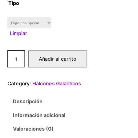
1
Tipo
6
0
Limpiar
.
0
M
Añadir al carrito
o
0
n
S
t
Category:
Halcones Galacticos
t
a
h
Descripción
r
r
c
Información adicional
a
o
n
Valoraciones (0)
t