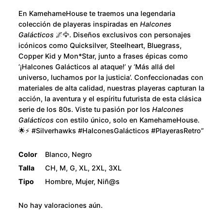
u
i
En KamehameHouse te traemos una legendaria
d
g
colección de playeras inspiradas en
Halcones
a
Galácticos
🌌🦅. Diseños exclusivos con personajes
h
d
icónicos como Quicksilver, Steelheart, Bluegrass,
Copper Kid y Mon*Star, junto a frases épicas como
$
‘¡Halcones Galácticos al ataque!’ y ‘Más allá del
universo, luchamos por la justicia’. Confeccionadas con
2
materiales de alta calidad, nuestras playeras capturan la
acción, la aventura y el espíritu futurista de esta clásica
8
serie de los 80s. Viste tu pasión por los
Halcones
Galácticos
con estilo único, solo en KamehameHouse.
0
🌟⚡ #Silverhawks #HalconesGalácticos #PlayerasRetro”
.
Color
Blanco, Negro
Talla
CH, M, G, XL, 2XL, 3XL
0
Tipo
Hombre, Mujer, Niñ@s
0
No hay valoraciones aún.