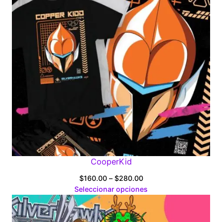
CooperKid
Price
$
160.00
–
$
280.00
range:
Seleccionar opciones
$160.00
through
$280.00