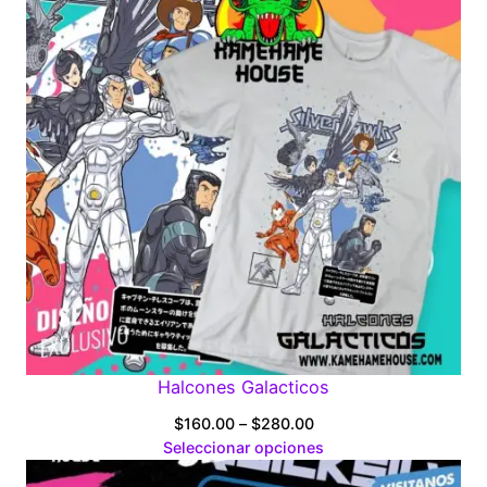
Halcones Galacticos
Price
$
160.00
–
$
280.00
range:
Seleccionar opciones
$160.00