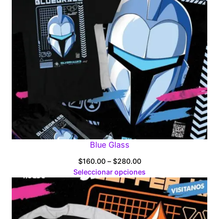
Blue Glass
Price
$
160.00
–
$
280.00
range:
Seleccionar opciones
$160.00
through
$280.00