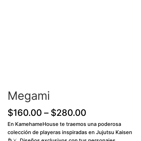
Megami
P
$
160.00
–
$
280.00
En KamehameHouse te traemos una poderosa
r
colección de playeras inspiradas en Jujutsu Kaisen
i
🌀⚔️. Diseños exclusivos con tus personajes