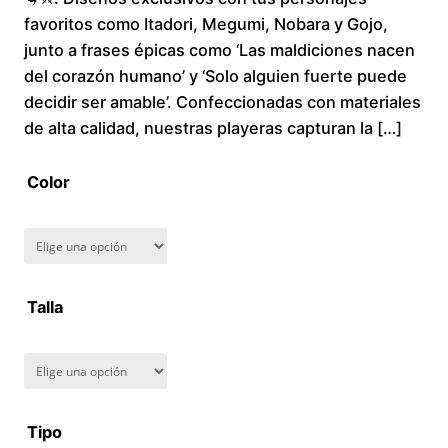
favoritos como Itadori, Megumi, Nobara y Gojo,
c
junto a frases épicas como ‘Las maldiciones nacen
del corazón humano’ y ‘Solo alguien fuerte puede
e
decidir ser amable’. Confeccionadas con materiales
r
de alta calidad, nuestras playeras capturan la […]
a
Color
n
g
Talla
e
:
$
Tipo