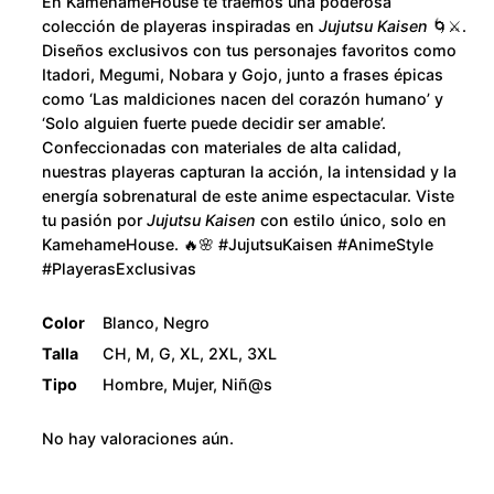
u
En KamehameHouse te traemos una poderosa
a
colección de playeras inspiradas en
Jujutsu Kaisen
🌀⚔️.
d
g
Diseños exclusivos con tus personajes favoritos como
Itadori, Megumi, Nobara y Gojo, junto a frases épicas
h
como ‘Las maldiciones nacen del corazón humano’ y
‘Solo alguien fuerte puede decidir ser amable’.
$
Confeccionadas con materiales de alta calidad,
nuestras playeras capturan la acción, la intensidad y la
2
energía sobrenatural de este anime espectacular. Viste
tu pasión por
Jujutsu Kaisen
con estilo único, solo en
8
KamehameHouse. 🔥🌸 #JujutsuKaisen #AnimeStyle
#PlayerasExclusivas
0
Color
Blanco, Negro
.
Talla
CH, M, G, XL, 2XL, 3XL
Tipo
Hombre, Mujer, Niñ@s
0
No hay valoraciones aún.
0