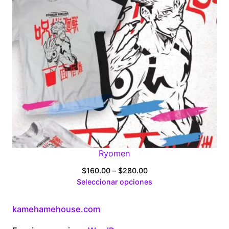
Ryomen
Price
$
160.00
–
$
280.00
range:
Seleccionar opciones
$160.00
through
kamehamehouse.com
$280.00