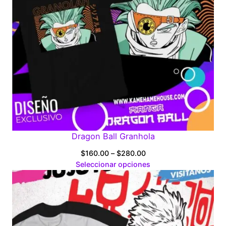
Dragon Ball Granhola
Price
$
160.00
–
$
280.00
range:
Seleccionar opciones
$160.00
through
$280.00