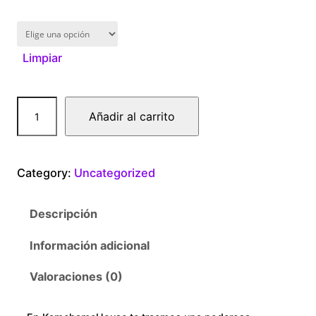
1
6
Limpiar
0
.
M
Añadir al carrito
0
e
g
0
a
Category:
Uncategorized
m
t
i
Descripción
c
h
a
Información adicional
r
n
t
Valoraciones (0)
o
i
d