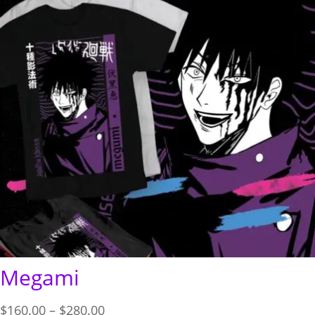
Megami
Price
$
160.00
–
$
280.00