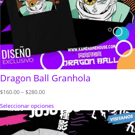
Dragon Ball Granhola
Price
$
160.00
–
$
280.00
range:
Seleccionar opciones
$160.00
through
$280.00