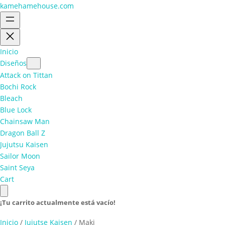
kamehamehouse.com
Inicio
Diseños
Attack on Tittan
Bochi Rock
Bleach
Blue Lock
Chainsaw Man
Dragon Ball Z
Jujutsu Kaisen
Sailor Moon
Saint Seya
Cart
¡Tu carrito actualmente está vacío!
Inicio
/
Jujutse Kaisen
/ Maki