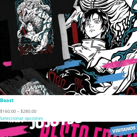
Beast
Price
$
160.00
–
$
280.00
range:
Seleccionar opciones
$160.00
through