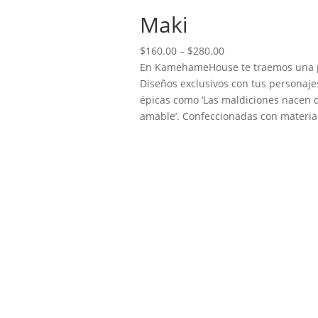
Maki
Price
$
160.00
–
$
280.00
range:
En KamehameHouse te traemos una pod
$160.00
Diseños exclusivos con tus personajes
through
épicas como ‘Las maldiciones nacen d
$280.00
amable’. Confeccionadas con material