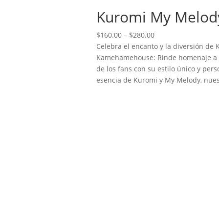
Kuromi My Melod
Price
$
160.00
–
$
280.00
range:
Celebra el encanto y la diversión de
$160.00
Kamehamehouse: Rinde homenaje a es
through
de los fans con su estilo único y per
$280.00
esencia de Kuromi y My Melody, nues