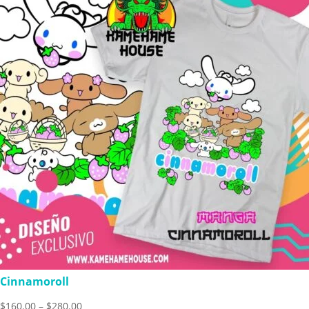
Cinnamoroll
Price
$
160.00
–
$
280.00