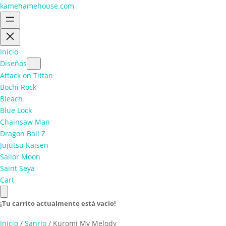
kamehamehouse.com
Inicio
Diseños
Attack on Tittan
Bochi Rock
Bleach
Blue Lock
Chainsaw Man
Dragon Ball Z
Jujutsu Kaisen
Sailor Moon
Saint Seya
Cart
¡Tu carrito actualmente está vacío!
Inicio
/
Sanrio
/ Kuromi My Melody