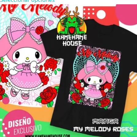
$160.00
through
$280.00