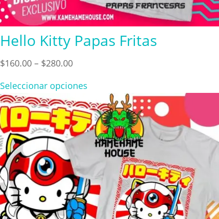
Hello Kitty Papas Fritas
Price
$
160.00
–
$
280.00
range:
Seleccionar opciones
$160.00
through
$280.00