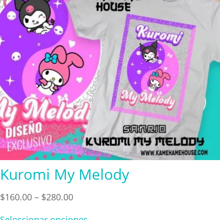
Kuromi My Melody
Price
$
160.00
–
$
280.00
range:
Seleccionar opciones