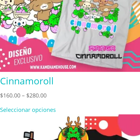
Cinnamoroll
Price
$
160.00
–
$
280.00
range:
Seleccionar opciones
$160.00
through
$280.00