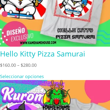
Hello Kitty Pizza Samurai
Price
$
160.00
–
$
280.00
range:
Seleccionar opciones
$160.00
through
$280.00