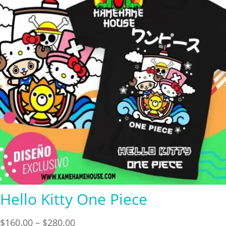
Hello Kitty One Piece
Price
$
160.00
–
$
280.00