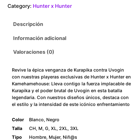
a
Category:
Hunter x Hunter
0
p
i
t
Descripción
k
a
h
Información adicional
v
r
s
Valoraciones (0)
U
o
v
Revive la épica venganza de Kurapika contra Uvogin
o
u
con nuestras playeras exclusivas de Hunter x Hunter en
g
Kamehamehouse: Lleva contigo la fuerza implacable de
i
g
Kurapika y el poder brutal de Uvogin en esta batalla
legendaria. Con nuestros diseños únicos, destaca con
n
h
el estilo y la intensidad de este icónico enfrentamiento
c
a
$
Color
Blanco, Negro
n
Talla
CH, M, G, XL, 2XL, 3XL
t
2
Tipo
Hombre, Mujer, Niñ@s
i