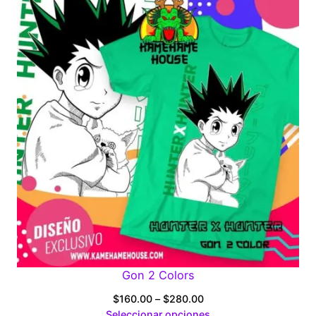
through
$280.00
Gon 2 Colors
Price
$
160.00
–
$
280.00
range:
Seleccionar opciones