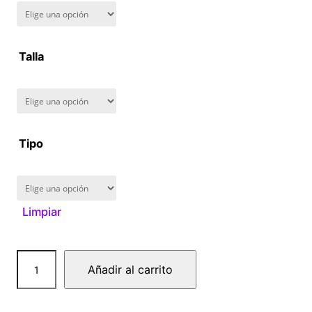
n
g
Talla
e
:
$
Tipo
1
6
Limpiar
0
K
.
Añadir al carrito
u
0
r