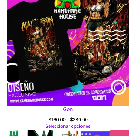
Gon
Price
$
160.00
–
$
280.00
range:
Seleccionar opciones
$160.00