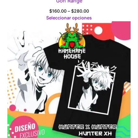
Gon Range
Price
$
160.00
–
$
280.00
range:
Seleccionar opciones
$160.00
through
$280.00