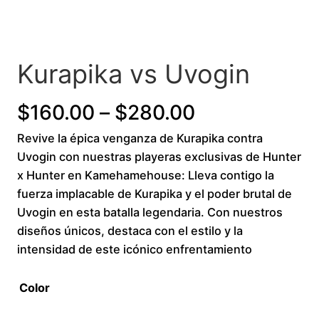
Kurapika vs Uvogin
P
$
160.00
–
$
280.00
Revive la épica venganza de Kurapika contra
r
Uvogin con nuestras playeras exclusivas de Hunter
i
x Hunter en Kamehamehouse: Lleva contigo la
fuerza implacable de Kurapika y el poder brutal de
c
Uvogin en esta batalla legendaria. Con nuestros
diseños únicos, destaca con el estilo y la
e
intensidad de este icónico enfrentamiento
r
Color
a