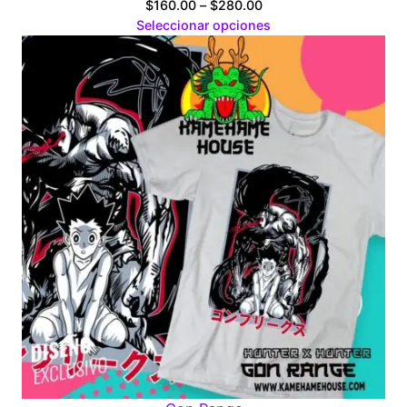
Price
$
160.00
–
$
280.00
range:
Seleccionar opciones
$160.00
through
$280.00