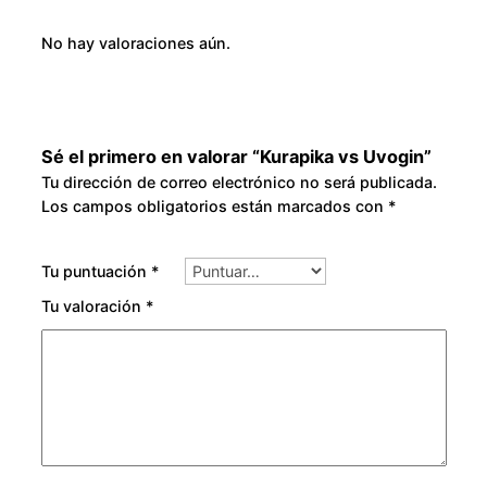
d
8
No hay valoraciones aún.
a
0
d
.
Sé el primero en valorar “Kurapika vs Uvogin”
0
Tu dirección de correo electrónico no será publicada.
Los campos obligatorios están marcados con
*
0
Tu puntuación
*
Tu valoración
*