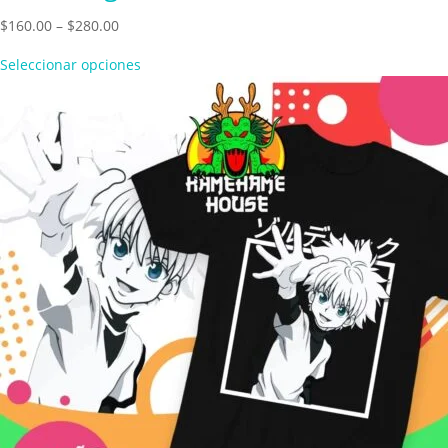
Price
$
160.00
–
$
280.00
range:
Seleccionar opciones
$160.00
through
$280.00