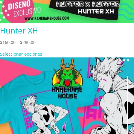
Hunter XH
Price
$
160.00
–
$
280.00
range:
Seleccionar opciones
$160.00
through
$280.00