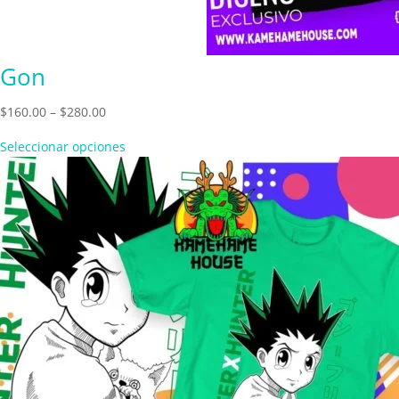
Gon
Price
$
160.00
–
$
280.00
range:
Seleccionar opciones
$160.00
through
$280.00