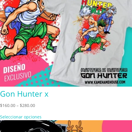
Gon Hunter x
Price
$
160.00
–
$
280.00
range:
Seleccionar opciones
$160.00
through