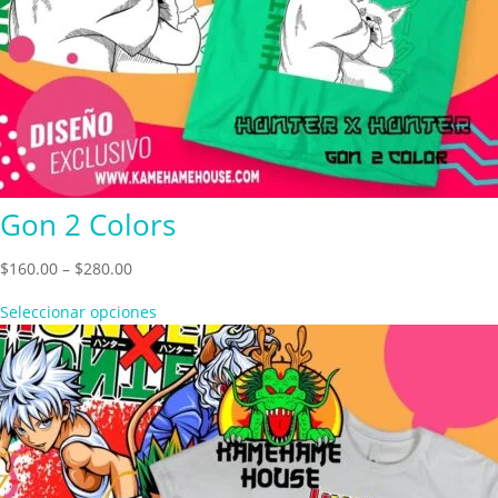
Gon 2 Colors
Price
$
160.00
–
$
280.00
range:
Seleccionar opciones
$160.00
through
$280.00