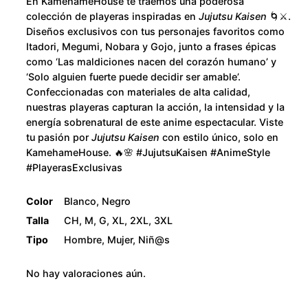
u
En KamehameHouse te traemos una poderosa
i
colección de playeras inspiradas en
Jujutsu Kaisen
🌀⚔️.
d
g
Diseños exclusivos con tus personajes favoritos como
a
Itadori, Megumi, Nobara y Gojo, junto a frases épicas
h
como ‘Las maldiciones nacen del corazón humano’ y
d
‘Solo alguien fuerte puede decidir ser amable’.
$
Confeccionadas con materiales de alta calidad,
nuestras playeras capturan la acción, la intensidad y la
2
energía sobrenatural de este anime espectacular. Viste
tu pasión por
Jujutsu Kaisen
con estilo único, solo en
8
KamehameHouse. 🔥🌸 #JujutsuKaisen #AnimeStyle
#PlayerasExclusivas
0
Color
Blanco, Negro
.
Talla
CH, M, G, XL, 2XL, 3XL
Tipo
Hombre, Mujer, Niñ@s
0
No hay valoraciones aún.
0