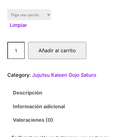
1
6
Limpiar
0
.
G
Añadir al carrito
0
o
j
0
o
Category:
Jujutsu Kaisen Gojo Saturo
L
t
e
Descripción
n
h
s
Información adicional
r
c
a
Valoraciones (0)
o
n
t