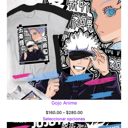
$280.00
Gojo Anime
Price
$
160.00
–
$
280.00
range:
Seleccionar opciones
$160.00