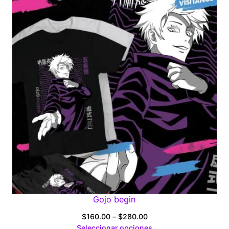
through
$280.00
Gojo begin
Price
$
160.00
–
$
280.00
range:
Seleccionar opciones