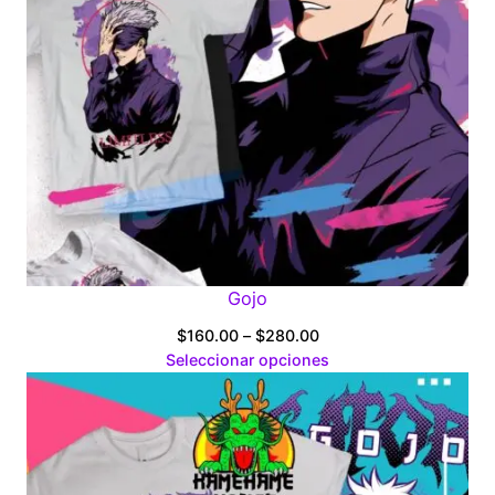
Gojo
Price
$
160.00
–
$
280.00
range:
Seleccionar opciones
$160.00
through
$280.00