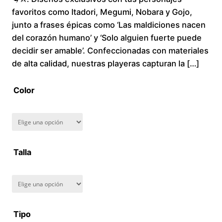
favoritos como Itadori, Megumi, Nobara y Gojo,
c
junto a frases épicas como ‘Las maldiciones nacen
del corazón humano’ y ‘Solo alguien fuerte puede
e
decidir ser amable’. Confeccionadas con materiales
r
de alta calidad, nuestras playeras capturan la […]
a
Color
n
g
Talla
e
:
$
Tipo