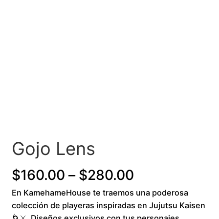
Gojo Lens
P
$
160.00
–
$
280.00
En KamehameHouse te traemos una poderosa
r
colección de playeras inspiradas en Jujutsu Kaisen
i
🌀⚔️. Diseños exclusivos con tus personajes