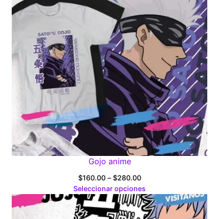
Gojo anime
Price
$
160.00
–
$
280.00
range:
Seleccionar opciones
$160.00
through