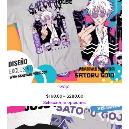
Gojo
Price
$
160.00
–
$
280.00
range:
Seleccionar opciones
$160.00
through
$280.00