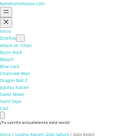
kamehamehouse.com
Inicio
Diseños
Attack on Tittan
Bochi Rock
Bleach
Blue Lock
Chainsaw Man
Dragon Ball Z
Jujutsu Kaisen
Sailor Moon
Saint Seya
Cart
¡Tu carrito actualmente está vacío!
Inicio
/
Jujutsu Kaisen Gojo Saturo
/ Gojo begin