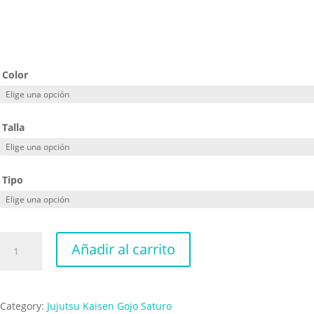
Color
Talla
Tipo
Gojo
Añadir al carrito
begin
cantidad
Category:
Jujutsu Kaisen Gojo Saturo