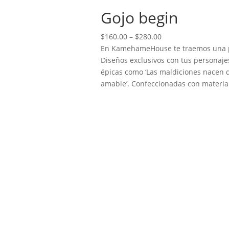
Gojo begin
Price
$
160.00
–
$
280.00
range:
En KamehameHouse te traemos una pod
$160.00
Diseños exclusivos con tus personajes
through
épicas como ‘Las maldiciones nacen d
$280.00
amable’. Confeccionadas con material