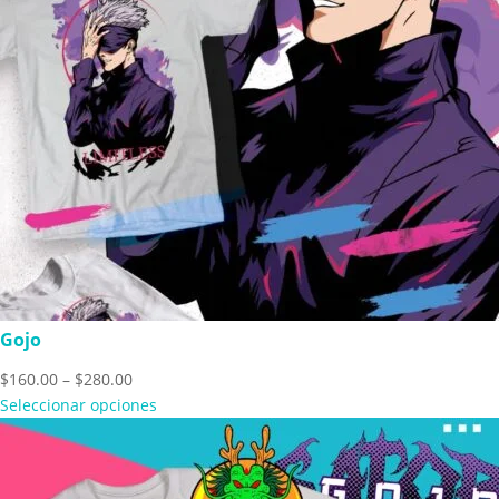
Gojo
Price
$
160.00
–
$
280.00
range:
Seleccionar opciones
$160.00
through
$280.00