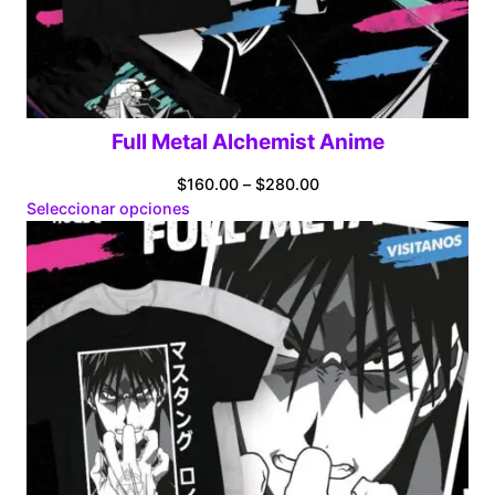
Full Metal Alchemist Anime
Price
$
160.00
–
$
280.00
range:
Seleccionar opciones
$160.00
through
$280.00