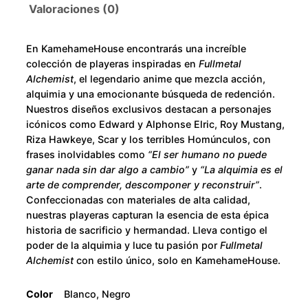
o
A
Valoraciones (0)
l
u
c
En KamehameHouse encontrarás una increíble
h
g
colección de playeras inspiradas en
Fullmetal
e
Alchemist
, el legendario anime que mezcla acción,
h
m
alquimia y una emocionante búsqueda de redención.
Nuestros diseños exclusivos destacan a personajes
i
$
icónicos como Edward y Alphonse Elric, Roy Mustang,
s
Riza Hawkeye, Scar y los terribles Homúnculos, con
t
2
frases inolvidables como
“El ser humano no puede
R
ganar nada sin dar algo a cambio”
y
“La alquimia es el
o
8
arte de comprender, descomponer y reconstruir”
.
y
Confeccionadas con materiales de alta calidad,
0
nuestras playeras capturan la esencia de esta épica
M
historia de sacrificio y hermandad. Lleva contigo el
u
.
poder de la alquimia y luce tu pasión por
Fullmetal
s
Alchemist
con estilo único, solo en KamehameHouse.
t
0
a
Color
Blanco, Negro
n