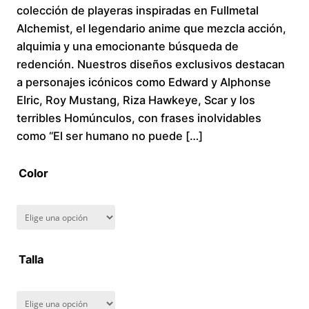
colección de playeras inspiradas en Fullmetal
i
Alchemist, el legendario anime que mezcla acción,
alquimia y una emocionante búsqueda de
c
redención. Nuestros diseños exclusivos destacan
a personajes icónicos como Edward y Alphonse
e
Elric, Roy Mustang, Riza Hawkeye, Scar y los
r
terribles Homúnculos, con frases inolvidables
como “El ser humano no puede […]
a
Color
n
g
e
Talla
:
$