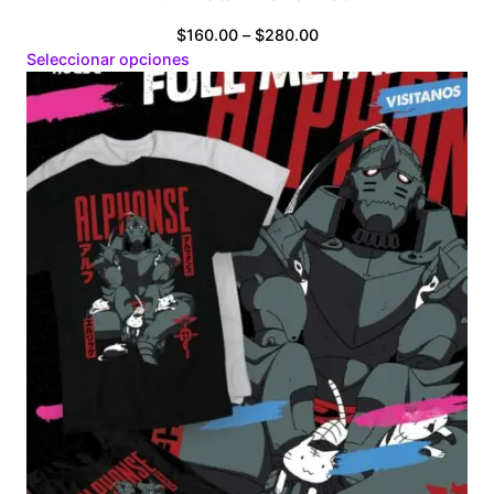
Price
$
160.00
–
$
280.00
range:
Seleccionar opciones
$160.00
through
$280.00