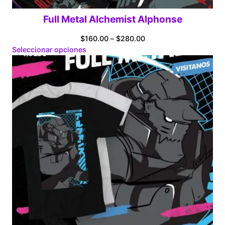
Full Metal Alchemist Alphonse
Price
$
160.00
–
$
280.00
range:
Seleccionar opciones
$160.00
through
$280.00