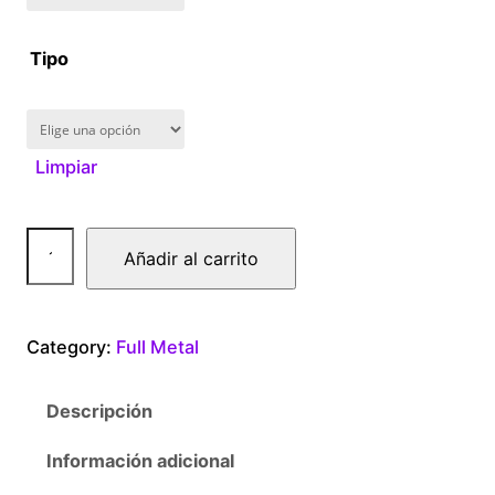
1
Tipo
6
0
Limpiar
.
0
F
Añadir al carrito
u
0
l
l
t
Category:
Full Metal
M
e
h
Descripción
t
r
a
Información adicional
l