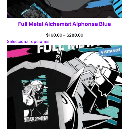
Full Metal Alchemist Alphonse Blue
Price
$
160.00
–
$
280.00
range:
Seleccionar opciones
$160.00
through
$280.00