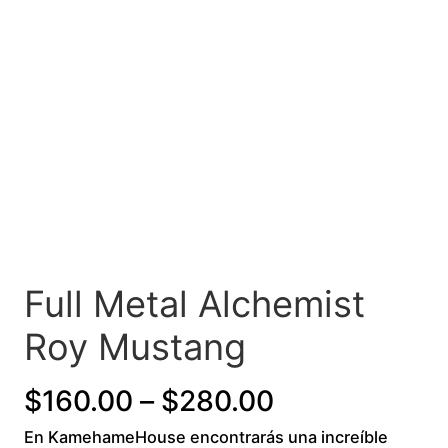
Full Metal Alchemist
Roy Mustang
P
$
160.00
–
$
280.00
En KamehameHouse encontrarás una increíble
r