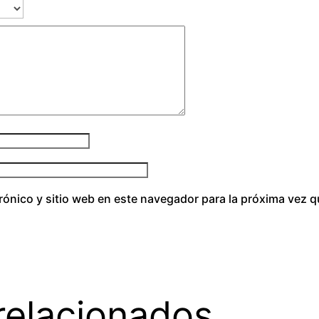
t
i
d
a
d
rónico y sitio web en este navegador para la próxima vez 
relacionados