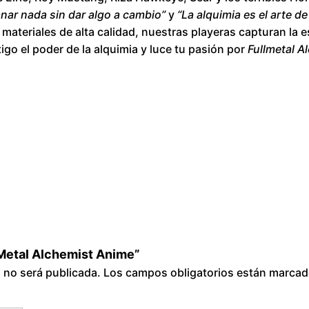
l
nar nada sin dar algo a cambio”
y
“La alquimia es el arte 
c
ateriales de alta calidad, nuestras playeras capturan la e
h
igo el poder de la alquimia y luce tu pasión por
Fullmetal A
e
m
i
s
t
A
n
i
m
e
c
l Metal Alchemist Anime”
a
o no será publicada.
Los campos obligatorios están marca
n