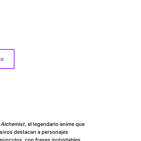
1
6
0
.
to
0
0
t
h
l Alchemist
, el legendario anime que
r
sivos destacan a personajes
múnculos, con frases inolvidables