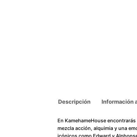
Descripción
Información 
En KamehameHouse encontrarás un
mezcla acción, alquimia y una em
icónicos como Edward y Alphonse 