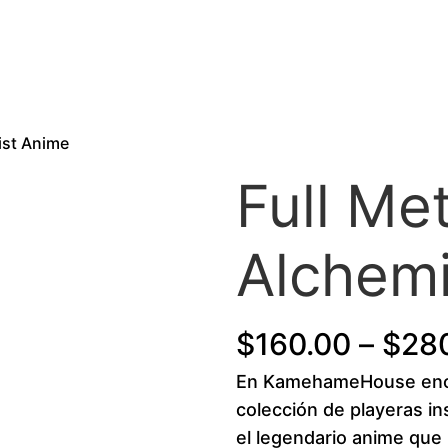
ist Anime
Full Met
Alchem
$
160.00
–
$
28
En KamehameHouse enco
colección de playeras in
el legendario anime que 