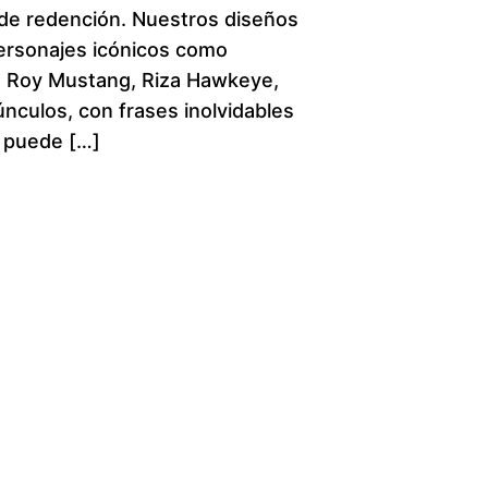
e redención. Nuestros diseños
c
ersonajes icónicos como
, Roy Mustang, Riza Hawkeye,
e
únculos, con frases inolvidables
r
 puede […]
a
n
g
e
:
$