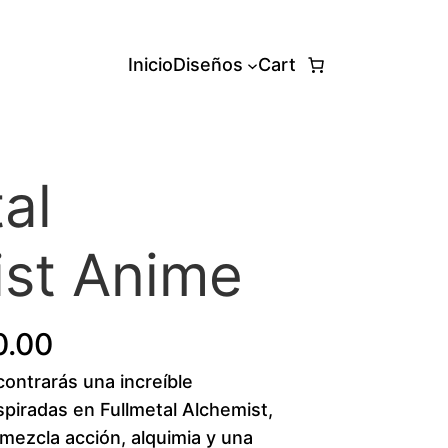
Inicio
Diseños
Cart
al
ist Anime
P
0.00
ntrarás una increíble
r
spiradas en Fullmetal Alchemist,
i
mezcla acción, alquimia y una