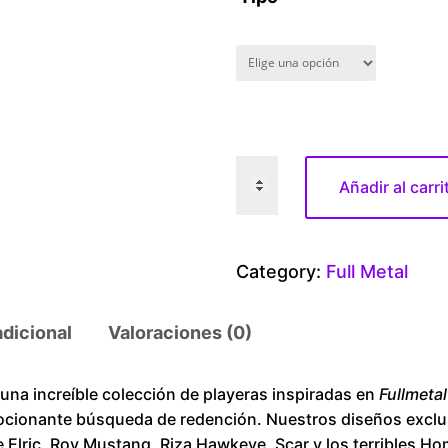
F
Añadir al carri
u
l
l
Category:
Full Metal
M
e
adicional
Valoraciones (0)
t
a
l
a increíble colección de playeras inspiradas en
Fullmeta
ocionante búsqueda de redención. Nuestros diseños exclu
A
Elric, Roy Mustang, Riza Hawkeye, Scar y los terribles Ho