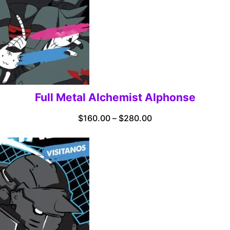
Full Metal Alchemist Alphonse
Price
$
160.00
–
$
280.00
range:
$160.00
through
$280.00