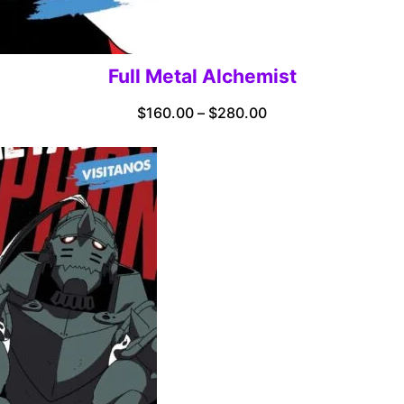
Full Metal Alchemist
Price
$
160.00
–
$
280.00
range:
$160.00
through
$280.00