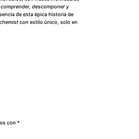
o
de comprender, descomponer y
sencia de esta épica historia de
u
lchemist
con estilo único, solo en
g
h
$
2
8
0
.
dos con
*
0